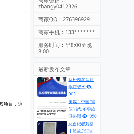
商家微信：
zhangy0412326
商家QQ：276396929
商家手机：133*******
服务时间：早8:00至晚
8:00
最新发布文章
从松园琴音到
岷江碧水
903
美媒：中国“雪
游戏项目，这
假”推动冬季旅
游热潮
950
总台记者观察
丨波兰总理访