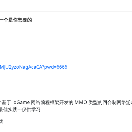
总有一个是你想要的
NlOMJU2yzoNagAcaCA?pwd=6666
是一个基于 ioGame 网络编程框架开发的 MMO 类型的回合制网络
最佳实践---仅供学习
戏