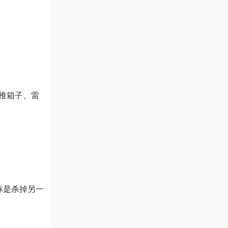
、推箱子、雷
标是杀掉另一