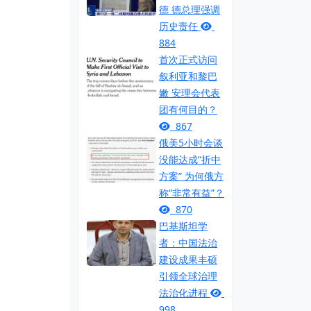
德 德总理强调
历史责任
884
首次正式访问
叙利亚和黎巴
嫩 安理会代表
团有何目的？
867
俄美5小时会谈
没能达成“折中
方案” 为何俄方
称“非常有益”？
870
巴基斯坦学
者：中国法治
建设成果丰硕
引领全球治理
法治化进程
998