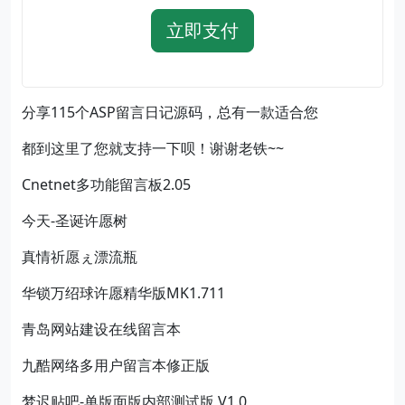
立即支付
分享115个ASP留言日记源码，总有一款适合您
都到这里了您就支持一下呗！谢谢老铁~~
Cnetnet多功能留言板2.05
今天-圣诞许愿树
真情祈愿ぇ漂流瓶
华锁万绍球许愿精华版MK1.711
青岛网站建设在线留言本
九酷网络多用户留言本修正版
梦迟贴吧-单版面版内部测试版 V1.0