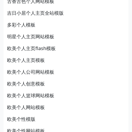
古香古色个人网站模板
吉日小居个人主页全站模版
多彩个人模板
明星个人主页网站模板
欧美个人主页flash模板
欧美个人主页模板
欧美个人公司网站模板
欧美个人创意模板
欧美个人篮球网站模板
欧美个人网站模板
欧美个性模版
欧美个性网站模板