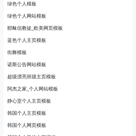
绿色个人模板
绿色个人网站模板
耶稣信教徒_欧美网页模板
蓝色个人主页模板
街舞模板
诺斯公告网站模板
超级漂亮班级主页模板
阿杰之家_个人网站模板
静心堂个人主页模板
韩国个人主页模板
韩国个人网页模板