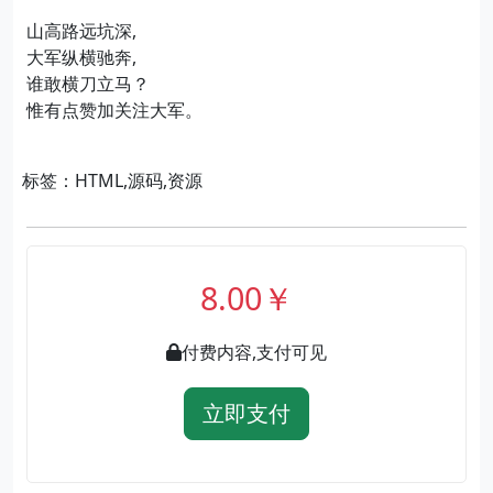
山高路远坑深,
大军纵横驰奔,
谁敢横刀立马？
惟有点赞加关注大军。
标签：HTML,源码,资源
8.00￥
付费内容,支付可见
立即支付