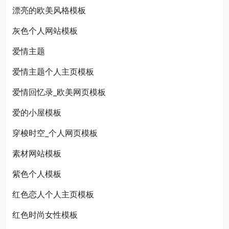
漂亮的欧美风格模板
灰色个人网站模板
爱情主题
爱情主题个人主页模板
爱情回忆录_欧美网页模板
爱的小屋模板
穿梭时空_个人网页模板
素材网站模板
紫色个人模板
红色恋人个人主页模板
红色时尚女性模板