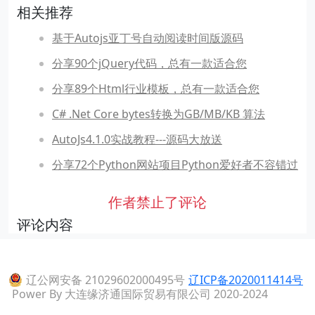
相关推荐
基于Autojs亚丁号自动阅读时间版源码
分享90个jQuery代码，总有一款适合您
分享89个Html行业模板，总有一款适合您
C# .Net Core bytes转换为GB/MB/KB 算法
AutoJs4.1.0实战教程---源码大放送
分享72个Python网站项目Python爱好者不容错过
作者禁止了评论
评论内容
辽公网安备 21029602000495号
辽ICP备2020011414号
Power By 大连缘济通国际贸易有限公司 2020-2024