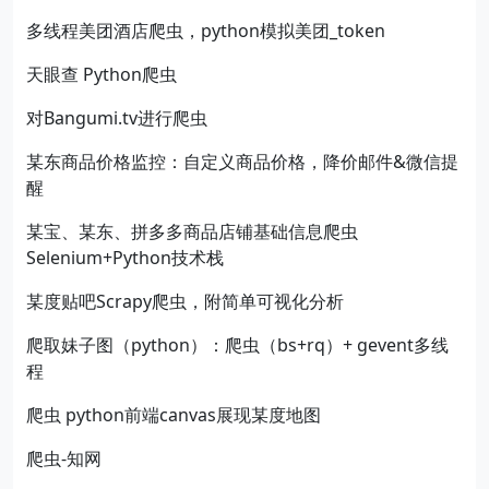
多线程美团酒店爬虫，python模拟美团_token
天眼查 Python爬虫
对Bangumi.tv进行爬虫
某东商品价格监控：自定义商品价格，降价邮件&微信提
醒
某宝、某东、拼多多商品店铺基础信息爬虫
Selenium+Python技术栈
某度贴吧Scrapy爬虫，附简单可视化分析
爬取妹子图（python）：爬虫（bs+rq）+ gevent多线
程
爬虫 python前端canvas展现某度地图
爬虫-知网