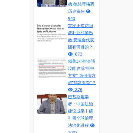
德 德总理强调
历史责任
940
首次正式访问
叙利亚和黎巴
嫩 安理会代表
团有何目的？
872
俄美5小时会谈
没能达成“折中
方案” 为何俄方
称“非常有益”？
876
巴基斯坦学
者：中国法治
建设成果丰硕
引领全球治理
法治化进程
1002