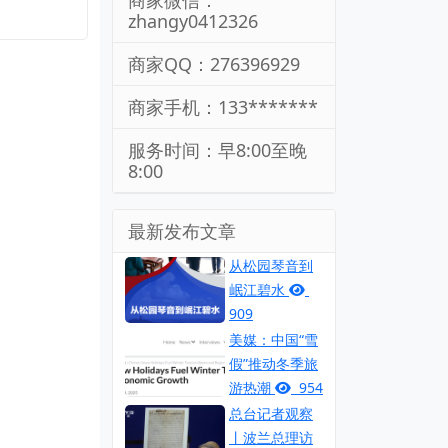
商家微信：
zhangy0412326
商家QQ：276396929
商家手机：133*******
服务时间：早8:00至晚
8:00
最新发布文章
从松园琴音到
岷江碧水
909
美媒：中国“雪
假”推动冬季旅
游热潮
954
总台记者观察
丨波兰总理访