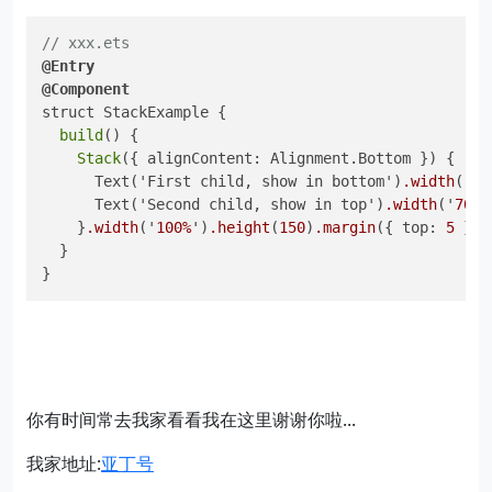
// xxx.ets
@Entry
@Component
struct StackExample {

build
() {

Stack
({ alignContent: Alignment.Bottom }) {

      Text('First child, show in bottom')
.width
('
90
      Text('Second child, show in top')
.width
('
70%
'
    }
.width
('
100%
')
.height
(
150
)
.margin
({ top: 
5
 })

  }

}
你有时间常去我家看看我在这里谢谢你啦...
我家地址:
亚丁号