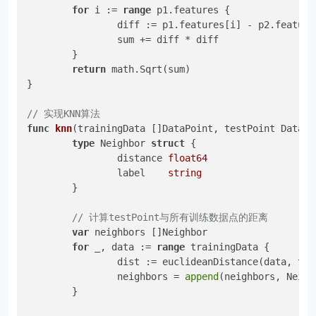
for
 i := 
range
 p1.features {

		diff := p1.features[i] - p2.features[i]

		sum += diff * diff

	}

return
 math.Sqrt(sum)

}

// 实现KNN算法
func
knn
(trainingData []DataPoint, testPoint DataPo
type
 Neighbor 
struct
 {

		distance 
float64
		label    
string
	}

// 计算testPoint与所有训练数据点的距离
var
 neighbors []Neighbor

for
 _, data := 
range
 trainingData {

		dist := euclideanDistance(data, testPoint)

		neighbors = 
append
(neighbors, Neigh
	}
