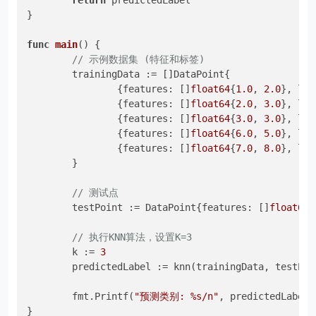
return
 predictedLabel

}

func
main
()
 {

// 示例数据集 (特征和标签)
	trainingData := []DataPoint{

		{features: []
float64
{
1.0
, 
2.0
}, lab
		{features: []
float64
{
2.0
, 
3.0
}, lab
		{features: []
float64
{
3.0
, 
3.0
}, lab
		{features: []
float64
{
6.0
, 
5.0
}, lab
		{features: []
float64
{
7.0
, 
8.0
}, lab
	}

// 测试点
	testPoint := DataPoint{features: []
float64
{
// 执行KNN算法，设置K=3
	k := 
3
	predictedLabel := knn(trainingData, testPoint, k)

	fmt.Printf(
"预测类别: %s/n"
, predictedLabel)
