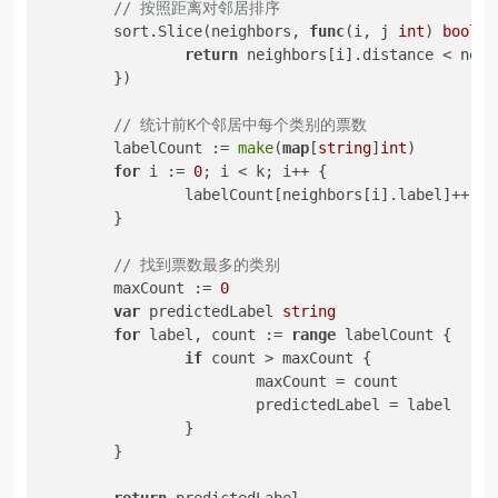
// 按照距离对邻居排序
	sort.Slice(neighbors, 
func
(i, j 
int
)
bool
 {

return
 neighbors[i].distance < neig
	})

// 统计前K个邻居中每个类别的票数
	labelCount := 
make
(
map
[
string
]
int
)

for
 i := 
0
; i < k; i++ {

		labelCount[neighbors[i].label]++

	}

// 找到票数最多的类别
	maxCount := 
0
var
 predictedLabel 
string
for
 label, count := 
range
 labelCount {

if
 count > maxCount {

			maxCount = count

			predictedLabel = label

		}

	}
