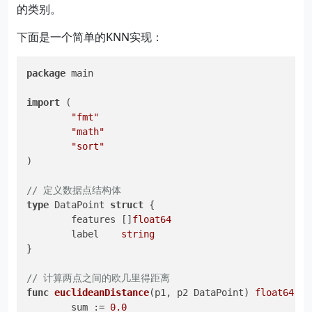
的类别。
下面是一个简单的KNN实现：
package
 main

import
 (

"fmt"
"math"
"sort"
)

// 定义数据点结构体
type
 DataPoint 
struct
 {

	features []
float64
	label    
string
}

// 计算两点之间的欧几里得距离
func
euclideanDistance
(p1, p2 DataPoint)
float64
 {

	sum := 
0.0