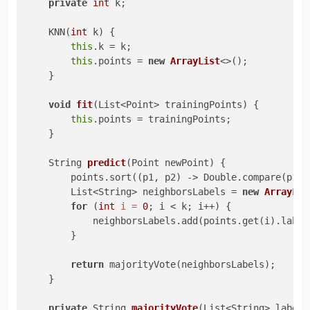
private
int
 k;

    KNN(
int
 k) {

this
.k = k;

this
.points = 
new
ArrayList
<>();

    }

void
fit
(List<Point> trainingPoints)
 {

this
.points = trainingPoints;

    }

    String 
predict
(Point newPoint)
 {

        points.sort((p1, p2) -> Double.compare(p1.d
        List<String> neighborsLabels = 
new
ArrayLis
for
 (
int
i
=
0
; i < k; i++) {

            neighborsLabels.add(points.get(i).label)
        }

return
 majorityVote(neighborsLabels);

    }

private
 String 
majorityVote
(List<String> labels