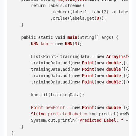
return
 labels.stream()

                .reduce((label1, label2) -> label1.
                .orElse(labels.get(
0
));

    }

public
static
void
main
(String[] args)
 {

KNN
knn
=
new
KNN
(
3
);

        List<Point> trainingData = 
new
ArrayList
<>(
        trainingData.add(
new
Point
(
new
double
[]{
1.0
        trainingData.add(
new
Point
(
new
double
[]{
2.0
        trainingData.add(
new
Point
(
new
double
[]{
3.0
        trainingData.add(
new
Point
(
new
double
[]{
6.0
        knn.fit(trainingData);

Point
newPoint
=
new
Point
(
new
double
[]{
2.5
String
predictedLabel
=
 knn.predict(newPoint
        System.out.println(
"Predicted Label: "
 + pr
    }
