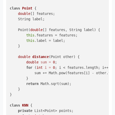
class
Point
 {

double
[] features;

    String label;

    Point(
double
[] features, String label) {

this
.features = features;

this
.label = label;

    }

double
distance
(Point other)
 {

double
sum
=
0
;

for
 (
int
i
=
0
; i < features.length; i++) {

            sum += Math.pow(features[i] - other.fea
        }

return
 Math.sqrt(sum);

    }

}

class
KNN
 {

private
 List<Point> points;
