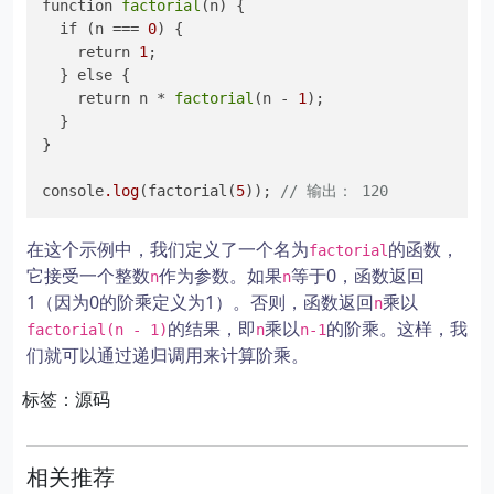
function 
factorial
(n) {

  if (n === 
0
) {

    return 
1
;

  } else {

    return n * 
factorial
(n - 
1
);

  }

}

console
.log
(factorial(
5
)); 
// 输出： 120
在这个示例中，我们定义了一个名为
的函数，
factorial
它接受一个整数
作为参数。如果
等于0，函数返回
n
n
1（因为0的阶乘定义为1）。否则，函数返回
乘以
n
的结果，即
乘以
的阶乘。这样，我
factorial(n - 1)
n
n-1
们就可以通过递归调用来计算阶乘。
标签：源码
相关推荐