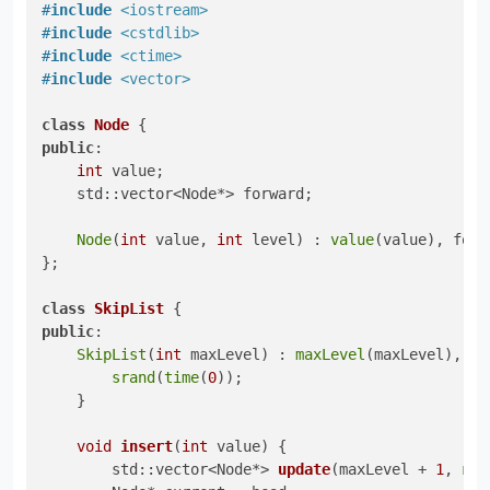
#
include
<iostream>
#
include
<cstdlib>
#
include
<ctime>
#
include
<vector>
class
Node
public
:

int
 value;

    std::vector<Node*> forward;

Node
(
int
 value, 
int
 level) : 
value
(value), forw
};

class
SkipList
public
:

SkipList
(
int
 maxLevel) : 
maxLevel
(maxLevel), 
le
srand
(
time
(
0
));

    }

void
insert
(
int
 value)
{

std::vector<Node*> 
update
(maxLevel + 
1
, 
nul