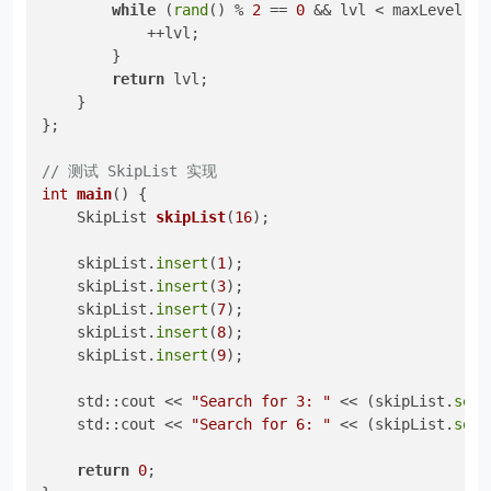
while
 (
rand
() % 
2
 == 
0
 && lvl < maxLevel) {

            ++lvl;

        }

return
 lvl;

    }

};

// 测试 SkipList 实现
int
main
()
{

SkipList 
skipList
(
16
)
;

    skipList.
insert
(
1
);

    skipList.
insert
(
3
);

    skipList.
insert
(
7
);

    skipList.
insert
(
8
);

    skipList.
insert
(
9
);

    std::cout << 
"Search for 3: "
 << (skipList.
sear
    std::cout << 
"Search for 6: "
 << (skipList.
sear
return
0
;
