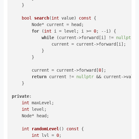
    }

bool
search
(
int
 value)
const
{

        Node* current = head;

for
 (
int
 i = level; i >= 
0
; --i) {

while
 (current->forward[i] != 
nullptr
 &
                current = current->forward[i];

            }

        }

        current = current->forward[
0
];

return
 current != 
nullptr
 && current->value
    }

private
:

int
 maxLevel;

int
 level;

    Node* head;

int
randomLevel
()
const
{

int
 lvl = 
0
;
