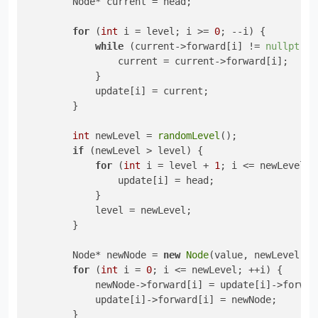
        Node* current = head;

for
 (
int
 i = level; i >= 
0
; --i) {

while
 (current->forward[i] != 
nullptr
 &
                current = current->forward[i];

            }

            update[i] = current;

        }

int
 newLevel = 
randomLevel
();

if
 (newLevel > level) {

for
 (
int
 i = level + 
1
; i <= newLevel; +
                update[i] = head;

            }

            level = newLevel;

        }

        Node* newNode = 
new
Node
(value, newLevel);

for
 (
int
 i = 
0
; i <= newLevel; ++i) {

            newNode->forward[i] = update[i]->forward
            update[i]->forward[i] = newNode;

        }
