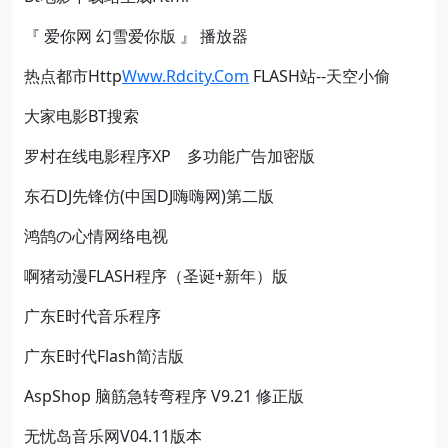
『 爱你网 幻雪爱你版 』 播放器
热点都市Http
Www.Rdcity.Com
FLASH站--天空小偷
大家电影BT搜索
罗村在线电影程序XP 多功能广告加密版
东石DJ先锋仿(中国DJ嗨嗨网)第二版
鸿鹄の心情网络电视
啊猪动漫FLASH程序（圣诞+新年）版
广东E时代音乐程序
广东E时代Flash简洁版
AspShop 脑筋急转弯程序 V9.21 修正版
无忧岛音乐网V04.11版本