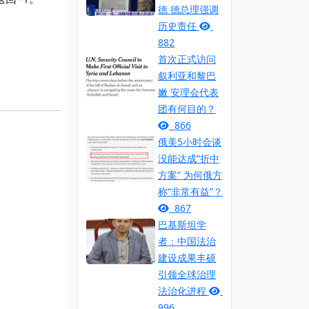
德 德总理强调
历史责任
882
首次正式访问
叙利亚和黎巴
嫩 安理会代表
团有何目的？
866
俄美5小时会谈
没能达成“折中
方案” 为何俄方
称“非常有益”？
867
巴基斯坦学
者：中国法治
建设成果丰硕
引领全球治理
法治化进程
996