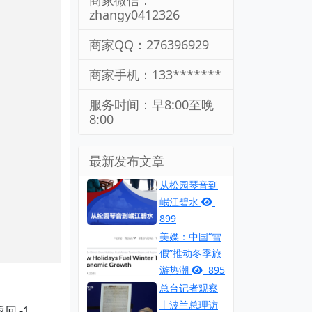
商家微信：
zhangy0412326
商家QQ：276396929
商家手机：133*******
服务时间：早8:00至晚
8:00
最新发布文章
从松园琴音到
岷江碧水
899
美媒：中国“雪
假”推动冬季旅
游热潮
895
总台记者观察
丨波兰总理访
 -1。