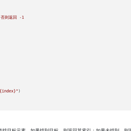
否则返回 -1

{index}
"
找目标元素。如果找到目标，则返回其索引；如果未找到，则返回