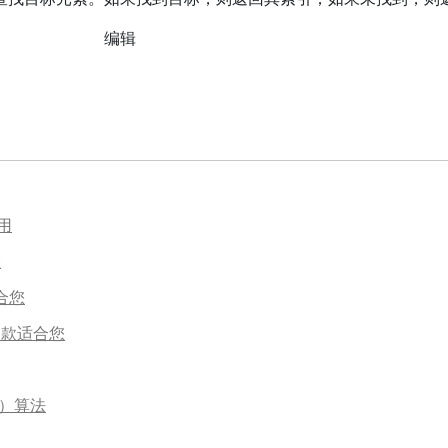
​编辑
使用
您
合您
一款适合您
ch）算法