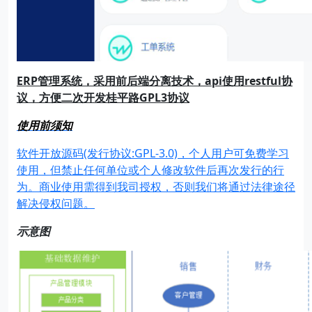
ERP
管理系统，采用前后端分离技术，api
使用restful
协
议，方便二次开发桂平路GPL3
协议
使用前须知
软件开放源码(发行协议:GPL-3.0)，个人用户可免费学习
使用，但禁止任何单位或个人修改软件后再次发行的行
为。商业使用需得到我司授权，否则我们将通过法律途径
解决侵权问题。
示意图