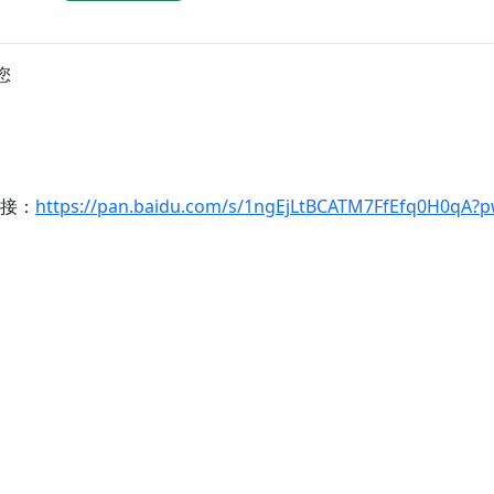
您
链接：
https://pan.baidu.com/s/1ngEjLtBCATM7FfEfq0H0qA?