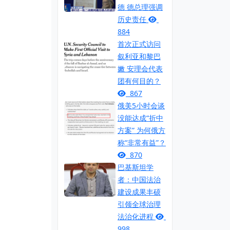
德 德总理强调
历史责任
884
首次正式访问
叙利亚和黎巴
嫩 安理会代表
团有何目的？
867
俄美5小时会谈
没能达成“折中
方案” 为何俄方
称“非常有益”？
870
巴基斯坦学
者：中国法治
建设成果丰硕
引领全球治理
法治化进程
998