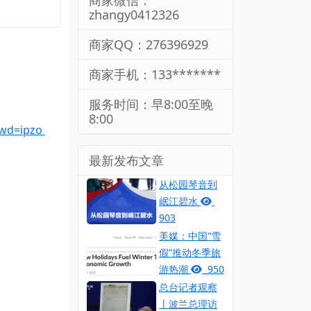
商家微信：
zhangy0412326
商家QQ：276396929
商家手机：133*******
服务时间：早8:00至晚
8:00
pwd=ipzo
最新发布文章
从松园琴音到
岷江碧水
903
美媒：中国“雪
假”推动冬季旅
游热潮
950
总台记者观察
丨波兰总理访