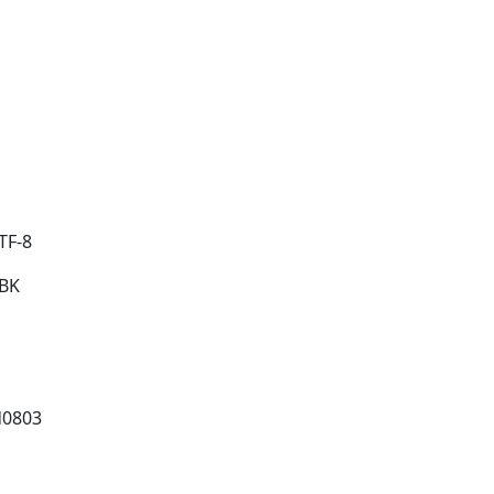
TF-8
BK
0803