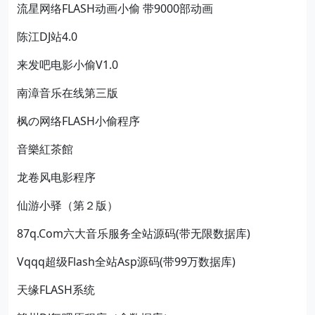
流星网络FLASH动画小偷 带9000部动画
陈江DJ站4.0
来发吧电影小偷V1.0
南漳音乐在线第三版
枫の网络FLASH小偷程序
音樂紅茶館
龙卷风电影程序
仙游小驿（第２版）
87q.Com六大音乐服务全站源码(带无限数据库)
Vqqq超级Flash全站Asp源码(带99万数据库)
天缘FLASH系统