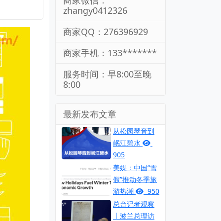
商家微信：
zhangy0412326
商家QQ：276396929
商家手机：133*******
服务时间：早8:00至晚
8:00
最新发布文章
从松园琴音到
岷江碧水
905
美媒：中国“雪
假”推动冬季旅
游热潮
950
总台记者观察
丨波兰总理访