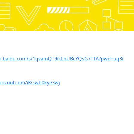
an.baidu.com/s/1qvamQT9ikLbUBcYQsG7TTA?pwd=uq3i
lanzoul.com/iKGwb0kye3wj