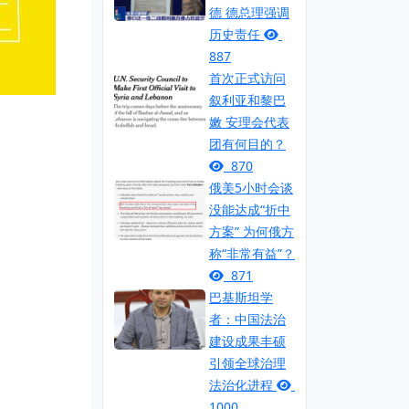
德 德总理强调
历史责任
887
首次正式访问
叙利亚和黎巴
嫩 安理会代表
团有何目的？
870
俄美5小时会谈
没能达成“折中
方案” 为何俄方
称“非常有益”？
871
巴基斯坦学
者：中国法治
建设成果丰硕
引领全球治理
法治化进程
1000