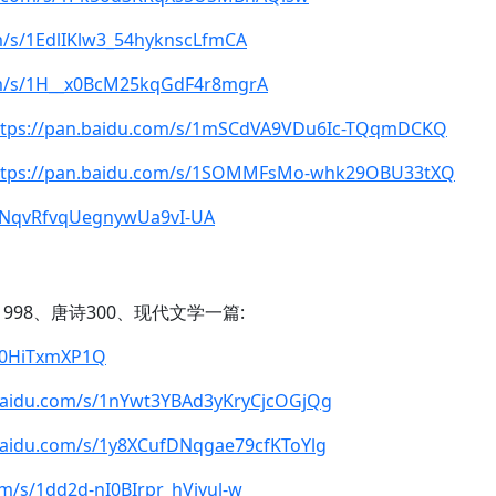
m/s/1EdlIKlw3_54hyknscLfmCA
om/s/1H__x0BcM25kqGdF4r8mgrA
ttps://pan.baidu.com/s/1mSCdVA9VDu6Ic-TQqmDCKQ
ttps://pan.baidu.com/s/1SOMMFsMo-whk29OBU33tXQ
1WNqvRfvqUegnywUa9vI-UA
998、唐诗300、现代文学一篇:
7u0HiTxmXP1Q
.baidu.com/s/1nYwt3YBAd3yKryCjcOGjQg
.baidu.com/s/1y8XCufDNqgae79cfKToYlg
om/s/1dd2d-nI0BIrpr_hVjvul-w