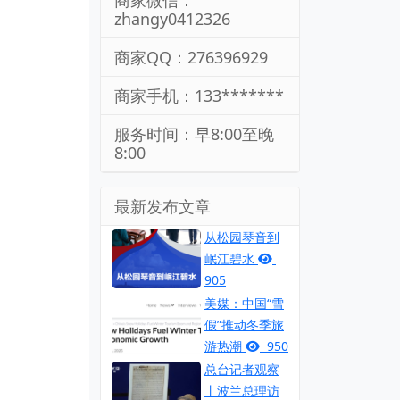
商家微信：
zhangy0412326
商家QQ：276396929
商家手机：133*******
服务时间：早8:00至晚
8:00
最新发布文章
从松园琴音到
岷江碧水
905
美媒：中国“雪
假”推动冬季旅
游热潮
950
总台记者观察
丨波兰总理访