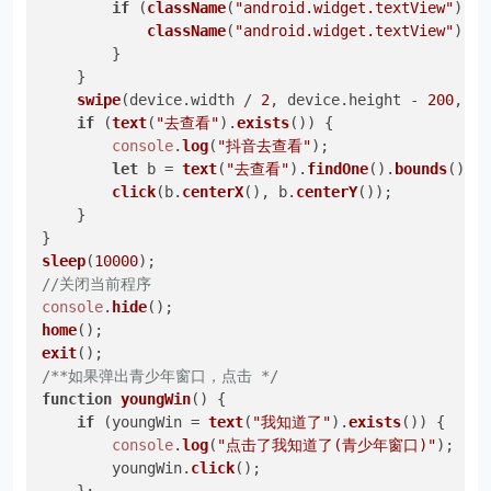
if
 (
className
(
"android.widget.textView"
).
te
className
(
"android.widget.textView"
).
te
        }

    }

swipe
(device.
width
 / 
2
, device.
height
 - 
200
, de
if
 (
text
(
"去查看"
).
exists
()) {

console
.
log
(
"抖音去查看"
);

let
 b = 
text
(
"去查看"
).
findOne
().
bounds
();

click
(b.
centerX
(), b.
centerY
());

    }

sleep
(
10000
//关闭当前程序
console
.
hide
home
exit
/**如果弹出青少年窗口，点击 */
function
youngWin
(
) {

if
 (youngWin = 
text
(
"我知道了"
).
exists
()) {

console
.
log
(
"点击了我知道了(青少年窗口)"
);

        youngWin.
click
();
