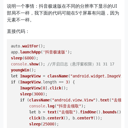
说明一个事情：抖音极速版在不同的分辨率下显示的UI
部局不一样，我下面的代码可能在5寸屏幕有问题，因为
元素不一样。
直接代码：
auto.
waitFor
();

app.
launchApp
(
'抖音极速版'
sleep
(
6000
console
.
show
(); 
//开启日志（悬浮窗权限）31 31 17 
youngWin
let
ImageView
 = 
className
(
"android.widget.ImageView
if
 (
ImageView
.
length
 == 
3
) {

ImageView
[
0
].
click
();

sleep
(
3000
);

if
 (
className
(
"android.view.View"
).
text
(
"去领取"
console
.
log
(
"抖音去领取"
);

let
 b = 
text
(
"去领取"
).
findOne
().
bounds
();

click
(b.
centerX
(), b.
centerY
());

sleep
(
25000
);
