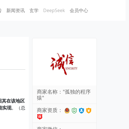
砖
新闻资讯
玄学
DeepSeek
会员中心
商家名称："孤独的程序
猿"
回其在该地区
能实现
。（总
商家资质：