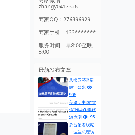
商家微信：
zhangy0412326
商家QQ：276396929
商家手机：133*******
服务时间：早8:00至晚
8:00
最新发布文章
从松园琴音到
岷江碧水
906
美媒：中国“雪
假”推动冬季旅
游热潮
951
总台记者观察
丨波兰总理访