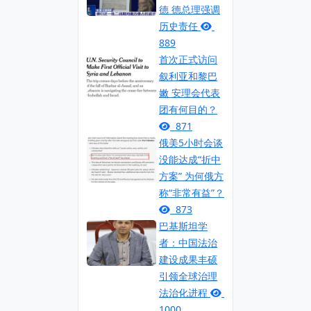
德 德总理强调
历史责任
889
首次正式访问
叙利亚和黎巴
嫩 安理会代表
团有何目的？
871
俄美5小时会谈
没能达成“折中
方案” 为何俄方
称“非常有益”？
873
巴基斯坦学
者：中国法治
建设成果丰硕
引领全球治理
法治化进程
1000