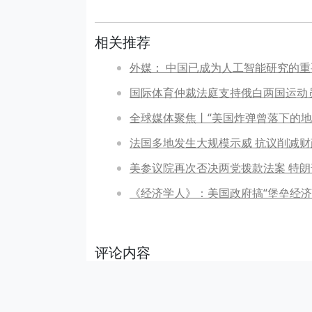
相关推荐
外媒： 中国已成为人工智能研究的
国际体育仲裁法庭支持俄白两国运动员
全球媒体聚焦丨“美国炸弹曾落下的地
法国多地发生大规模示威 抗议削减财
美参议院再次否决两党拨款法案 特
《经济学人》：美国政府搞“堡垒经济
评论内容