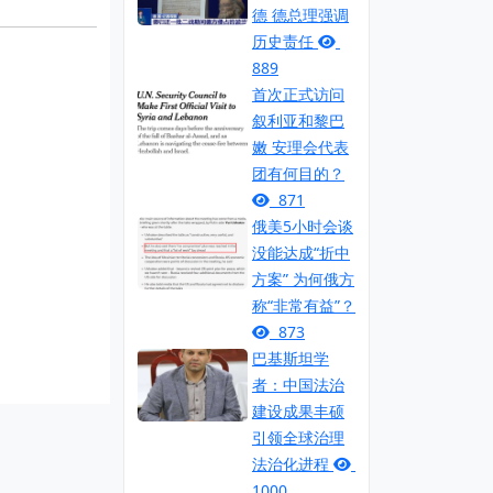
德 德总理强调
历史责任
889
首次正式访问
叙利亚和黎巴
嫩 安理会代表
团有何目的？
871
俄美5小时会谈
没能达成“折中
方案” 为何俄方
称“非常有益”？
873
巴基斯坦学
者：中国法治
建设成果丰硕
引领全球治理
法治化进程
1000