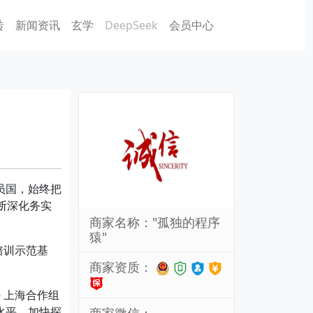
砖
新闻资讯
玄学
DeepSeek
会员中心
员国，始终把
断深化务实
商家名称："孤独的程序
猿"
培训示范基
商家资质：
－上海合作组
水平，加快探