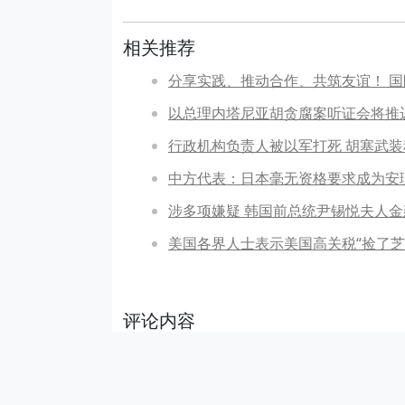
相关推荐
分享实践、推动合作、共筑友谊！ 
以总理内塔尼亚胡贪腐案听证会将推
行政机构负责人被以军打死 胡塞武
中方代表：日本毫无资格要求成为安
涉多项嫌疑 韩国前总统尹锡悦夫人
美国各界人士表示美国高关税“捡了芝
评论内容