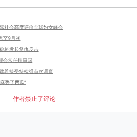
国际社会高度评价全球妇女峰会
迟至9月初
装称将发起复仇反击
理会常任理事国
金建希接受特检组首次调查
麻丢了西瓜”
作者禁止了评论