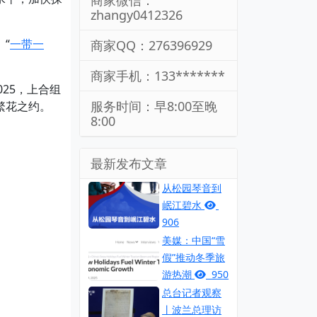
商家微信：
zhangy0412326
“
一带一
商家QQ：276396929
商家手机：133*******
25，上合组
服务时间：早8:00至晚
繁花之约。
8:00
最新发布文章
从松园琴音到
岷江碧水
906
美媒：中国“雪
假”推动冬季旅
游热潮
950
总台记者观察
丨波兰总理访