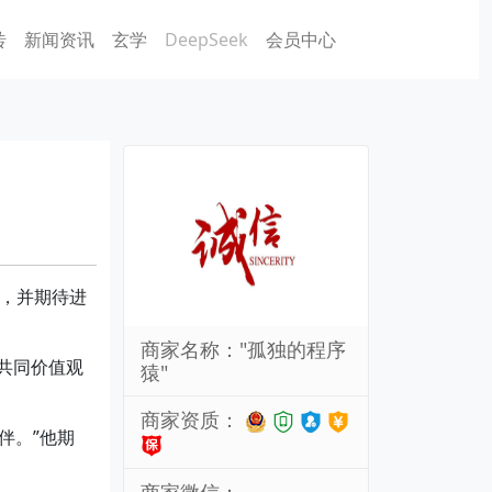
砖
新闻资讯
玄学
DeepSeek
会员中心
，并期待进
商家名称："孤独的程序
共同价值观
猿"
。
商家资质：
伴。”他期