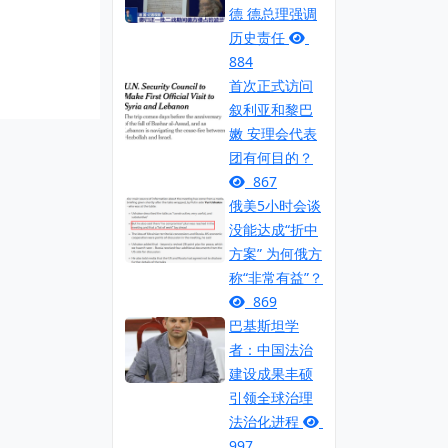
德 德总理强调
历史责任
884
首次正式访问
叙利亚和黎巴
嫩 安理会代表
团有何目的？
867
俄美5小时会谈
没能达成“折中
方案” 为何俄方
称“非常有益”？
869
巴基斯坦学
者：中国法治
建设成果丰硕
引领全球治理
法治化进程
997