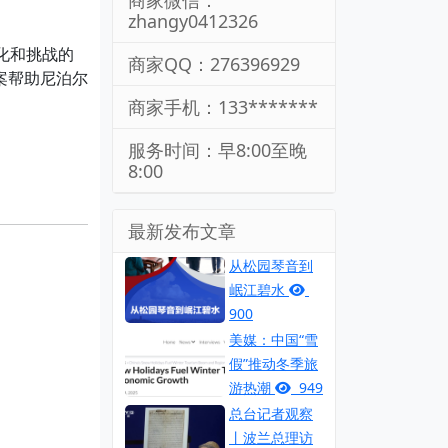
商家微信：
zhangy0412326
化和挑战的
商家QQ：276396929
案帮助尼泊尔
商家手机：133*******
服务时间：早8:00至晚
8:00
最新发布文章
从松园琴音到
岷江碧水
900
美媒：中国“雪
假”推动冬季旅
游热潮
949
总台记者观察
丨波兰总理访