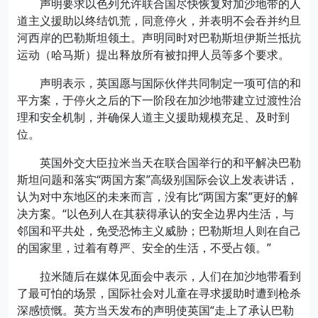
声明要求以色列允许联合国尽快恢复对加沙地带的人
道主义援助以终结饥荒，同意停火，并表明不会吞并约旦
河西岸的巴勒斯坦领土。声明同时对巴勒斯坦伊斯兰抵抗
运动（哈马斯）提出释放所有被扣押人员等多个要求。
声明表示，英国愿与国际伙伴共同制定一项可信的和
平方案，于停火之后的下一阶段在加沙地带建立过渡性治
理和安全机制，并确保人道主义援助规模充足、及时到
位。
英国外交大臣拉米当天在联合国举行的和平解决巴勒
斯坦问题和落实“两国方案”高级别国际会议上发表讲话，
认为对中东地区的未来而言，没有比“两国方案”更好的解
决方案。“以色列人在其获得承认的安全边界内生活，与
邻国和平共处，免受恐怖主义威胁；巴勒斯坦人则在自己
的国家里，过着有尊严、安全的生活，不受占领。”
拉米随后在媒体见面会中表示，人们在加沙地带看到
了最可怕的场景，国际社会对儿童在寻求援助时遭到枪杀
深感愤慨。英方当天发布的声明使英国“走上了承认巴勒