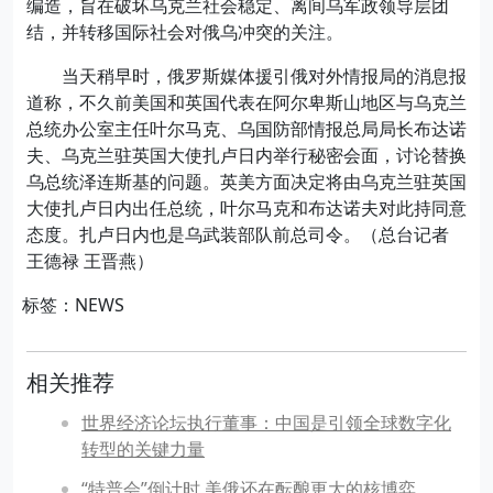
编造，旨在破坏乌克兰社会稳定、离间乌军政领导层团
结，并转移国际社会对俄乌冲突的关注。
当天稍早时，俄罗斯媒体援引俄对外情报局的消息报
道称，不久前美国和英国代表在阿尔卑斯山地区与乌克兰
总统办公室主任叶尔马克、乌国防部情报总局局长布达诺
夫、乌克兰驻英国大使扎卢日内举行秘密会面，讨论替换
乌总统泽连斯基的问题。英美方面决定将由乌克兰驻英国
大使扎卢日内出任总统，叶尔马克和布达诺夫对此持同意
态度。扎卢日内也是乌武装部队前总司令。（总台记者
王德禄 王晋燕）
标签：NEWS
相关推荐
世界经济论坛执行董事：中国是引领全球数字化
转型的关键力量
“特普会”倒计时 美俄还在酝酿更大的核博弈