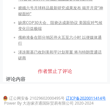
嫦娥六号月球样品最新研究成果发布 揭开月背“神
秘面纱”
缺席COP30大会、阻挠达成新协议 美国应对气候
变化日益极端
俄称准备在部分地区停火五至六小时 以便媒体通
行
泽连斯基已收到美和平计划草案 将与特朗普通话
磋商
作者禁止了评论
评论内容
辽公网安备 21029602000495号
辽ICP备2020011414号
Power By 大连缘济通国际贸易有限公司 2020-2024