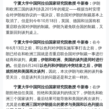
宁夏大学中国阿拉伯国家研究院教授 牛新春：
伊朗
和欧洲三国的谈判涉及2015年的规定——根据当时安理
会对伊朗核协议的一项决议，联合国对伊朗的制裁基本上
取消了。但是到今年10月18日，英国、德国和法国有权
重启联合国对伊朗的制裁。伊朗为避免联合国的制裁，又
重新回到谈判桌上。
宁夏大学中国阿拉伯国家研究院教授 牛新春：
在今
年6月13日之前，即以色列对伊朗实施军事打击之前，伊
朗已经在和欧洲三国就是否重启联合国对伊制裁一事进行
磋商和谈判。
此前，伊朗和欧洲、美国的谈判是同时进行
的。
但是自6月24日
以色列和伊朗的冲突结束之后，伊朗
就拒绝和美国再次谈判
，因此，本次伊朗与欧洲的谈判备
受关注，但是谈判关注的问题还是和之前一样的。
宁夏大学中国阿拉伯国家研究院教授 牛新春：
在伊
朗拒绝信任美国、拒绝和美国谈判的情况下，伊朗先和欧
洲三个国家谈判，最后结果可能导致和美国的再次谈判，
尤其是在
欧洲三国对伊朗提出的要求与美国和以色列提出