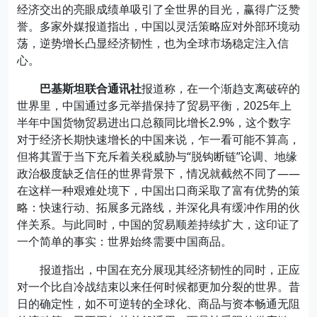
经济交出的亮眼成绩单吸引了全世界的目光，赢得广泛赞
誉。多家外媒报道指出，中国以灵活策略应对外部环境动
荡，逆势增长凸显经济韧性，也为全球市场稳定注入信
心。
巴基斯坦联合通讯社
报道称，在一个渐趋支离破碎的
世界里，中国通过多元举措保持了贸易平衡，2025年上
半年中国货物贸易进出口总额同比增长2.9%，这个数字
对于经济长期快速增长的中国来说，乍一看可能不算高，
但将其置于当下充斥着关税威胁与“脱钩断链”论调、地缘
政治极度缺乏信任的世界背景下，情况就截然不同了——
在这样一种艰难处境下，中国出口商采取了富有优势的策
略：快速行动、拓展多元路线，并深化具有缓冲作用的伙
伴关系。与此同时，中国的贸易顺差持续扩大，这印证了
一个简单的事实：世界始终需要中国商品。
报道指出，中国在充分展现其经济韧性的同时，正应
对一个比自冷战结束以来任何时候都更加分裂的世界。昔
日的确定性，如不可逆转的全球化、商品与资本畅通无阻