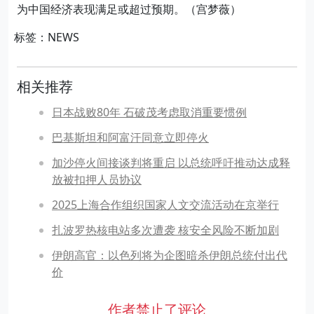
为中国经济表现满足或超过预期。（宫梦薇）
标签：NEWS
相关推荐
日本战败80年 石破茂考虑取消重要惯例
巴基斯坦和阿富汗同意立即停火
加沙停火间接谈判将重启 以总统呼吁推动达成释
放被扣押人员协议
2025上海合作组织国家人文交流活动在京举行
扎波罗热核电站多次遭袭 核安全风险不断加剧
伊朗高官：以色列将为企图暗杀伊朗总统付出代
价
作者禁止了评论