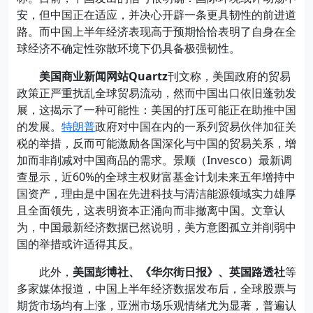
安，但中国正在适应，并决心开辟一条更具韧性的前进道
路。而中国上半年经济表现高于预期恰恰表明了自身在全
球经济不确定性弥散环境下仍具备极强韧性。
美国商业新闻网站Quartz
刊文称，美国政府的贸易
政策正严重扰乱全球贸易流动，然而中国出口依旧蓬勃发
展，这揭示了一种可能性：美国的打压可能正在助推中国
的发展。
特朗普
政府对中国在内的一系列贸易伙伴加征关
税的举措，反而可能激励各国深化与中国的贸易关系，增
加而非削减对中国商品的需求。景顺（Invesco）最新调
查显示，近60%的全球主权财富基金计划未来五年增持中
国资产，理由是中国在先进科技与清洁能源领域实力雄厚
且全面领先，这表明资本正涌向而非撤离中国。文章认
为，中国最新经济数据已然说明，美方意图孤立并削弱中
国的举措或许适得其反。
此外，
美国彭博社、《华尔街日报》、英国路透社
等
多家媒体报道，中国上半年经济数据发布后，全球股票与
期货市场均有上涨，亚洲市场乐观情绪尤为显著，普遍认