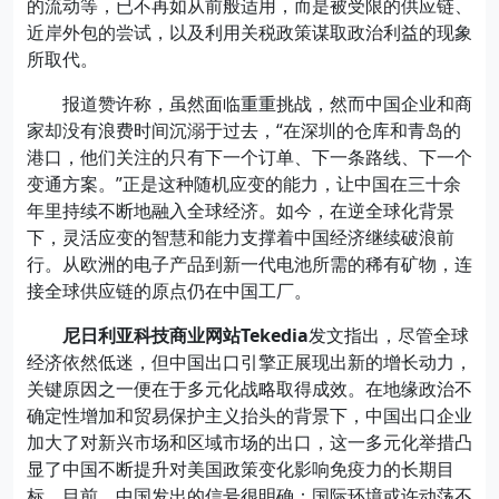
的流动等，已不再如从前般适用，而是被受限的供应链、
近岸外包的尝试，以及利用关税政策谋取政治利益的现象
所取代。
报道赞许称，虽然面临重重挑战，然而中国企业和商
家却没有浪费时间沉溺于过去，“在深圳的仓库和青岛的
港口，他们关注的只有下一个订单、下一条路线、下一个
变通方案。”正是这种随机应变的能力，让中国在三十余
年里持续不断地融入全球经济。如今，在逆全球化背景
下，灵活应变的智慧和能力支撑着中国经济继续破浪前
行。从欧洲的电子产品到新一代电池所需的稀有矿物，连
接全球供应链的原点仍在中国工厂。
尼日利亚科技商业网站Tekedia
发文指出，尽管全球
经济依然低迷，但中国出口引擎正展现出新的增长动力，
关键原因之一便在于多元化战略取得成效。在地缘政治不
确定性增加和贸易保护主义抬头的背景下，中国出口企业
加大了对新兴市场和区域市场的出口，这一多元化举措凸
显了中国不断提升对美国政策变化影响免疫力的长期目
标。目前，中国发出的信号很明确：国际环境或许动荡不