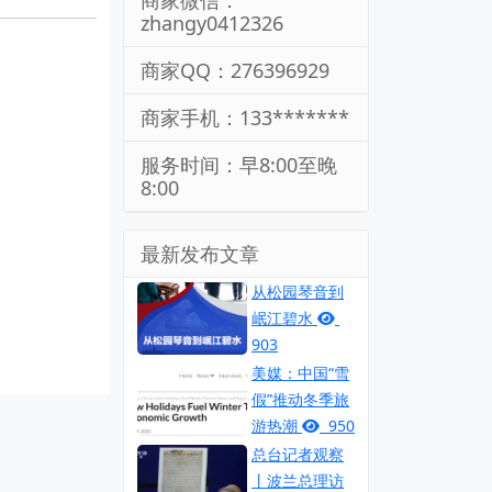
商家微信：
zhangy0412326
商家QQ：276396929
商家手机：133*******
服务时间：早8:00至晚
8:00
最新发布文章
从松园琴音到
岷江碧水
903
美媒：中国“雪
假”推动冬季旅
游热潮
950
总台记者观察
丨波兰总理访