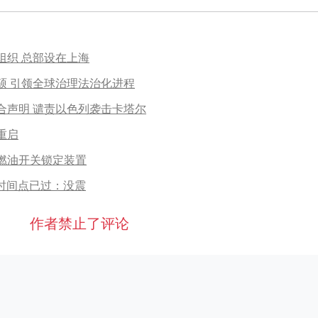
组织 总部设在上海
硕 引领全球治理法治化进程
合声明 谴责以色列袭击卡塔尔
重启
燃油开关锁定装置
言时间点已过：没震
作者禁止了评论