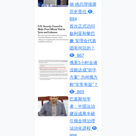
德 德总理强调
历史责任
884
首次正式访问
叙利亚和黎巴
嫩 安理会代表
团有何目的？
867
俄美5小时会谈
没能达成“折中
方案” 为何俄方
称“非常有益”？
869
巴基斯坦学
者：中国法治
建设成果丰硕
引领全球治理
法治化进程
998