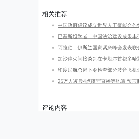
相关推荐
中国政府倡议成立世界人工智能合作
巴基斯坦学者：中国法治建设成果丰
阿拉伯－伊斯兰国家紧急峰会发表联
加沙停火间接谈判在卡塔尔首都多哈
印度民航总局下令检查部分波音飞机
25万人凌晨4点蹲守直播等地震 预
评论内容