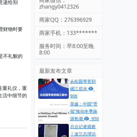
商家微信：
意递给别
zhangy0412326
商家QQ：276396929
理财物时要
商家手机：133*******
服务时间：早8:00至晚
8:00
是不礼貌的
最新发布文章
从松园琴音到
注重礼仪，重
岷江碧水
生活中细节的
906
美媒：中国“雪
假”推动冬季旅
游热潮
950
总台记者观察
丨波兰总理访