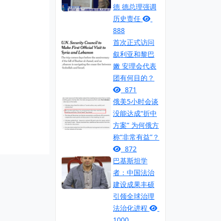
德 德总理强调
历史责任
888
首次正式访问
叙利亚和黎巴
嫩 安理会代表
团有何目的？
871
俄美5小时会谈
没能达成“折中
方案” 为何俄方
称“非常有益”？
872
巴基斯坦学
者：中国法治
建设成果丰硕
引领全球治理
法治化进程
1000