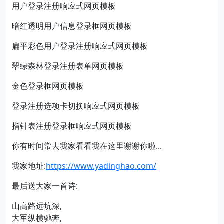
用户登录注册响应式网页模板
暗红透明用户信息登录框网页模板
扁平彩色用户登录注册响应式网页模板
翠绿森林登录注册表单网页模板
金色登录框网页模板
登录注册选项卡切换响应式网页模板
指针表注册登录框响应式网页模板
你有时间常去我家看看我在这里谢谢你啦...
我家地址:
https://www.yadinghao.com/
最后送大家一首诗:
山高路远坑深,
大军纵横驰奔,