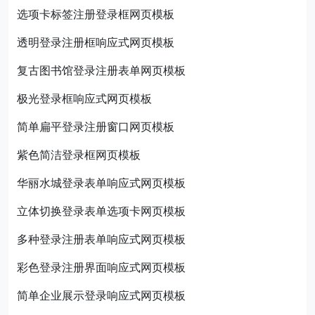
选项卡标签注册登录框网页模板
透明登录注册框响应式网页模板
复古图书馆登录注册表单网页模板
极光登录框响应式网页模板
简单扁平登录注册窗口网页模板
紫色简洁登录框网页模板
华丽水城登录表单响应式网页模板
立体切换登录表单选项卡网页模板
多种登录注册表单响应式网页模板
彩色登录注册界面响应式网页模板
简单企业展示登录响应式网页模板