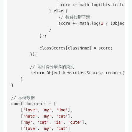
                    score += math.log(
this
.featureP
                } 
else
 {

// 拉普拉斯平滑
                    score += math.log(
1
 / (Object.k
                }

            });

            classScores[className] = score;

        });

// 返回得分最高的类别
return
 Object.keys(classScores).reduce((a, 
    }

}

// 示例数据
const
 documents = [

    [
'love'
, 
'my'
, 
'dog'
],

    [
'hate'
, 
'my'
, 
'cat'
],

    [
'my'
, 
'cat'
, 
'is'
, 
'cute'
],

    [
'love'
, 
'my'
, 
'cat'
]
