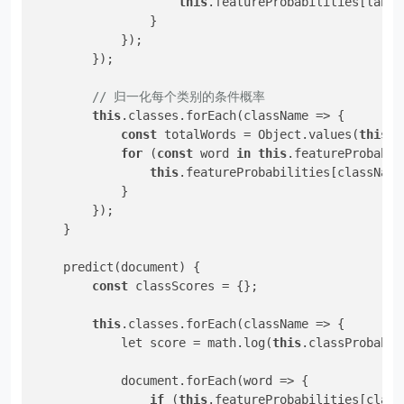
this
.featureProbabilities[label
                }

            });

        });

// 归一化每个类别的条件概率
this
.classes.forEach(className => {

const
 totalWords = Object.values(
this
.f
for
 (
const
 word 
in
this
.featureProbabil
this
.featureProbabilities[className
            }

        });

    }

    predict(document) {

const
 classScores = {};

this
.classes.forEach(className => {

            let score = math.log(
this
.classProbabil
            document.forEach(word => {

if
 (
this
.featureProbabilities[class