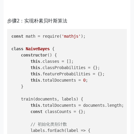
步骤2：实现朴素贝叶斯算法
const
 math = require(
'mathjs'
);

class
NaiveBayes
 {

constructor
() {

this
.classes = [];

this
.classProbabilities = {};

this
.featureProbabilities = {};

this
.totalDocuments = 
0
;

    }

    train(documents, labels) {

this
.totalDocuments = documents.length;

const
 classCounts = {};

// 初始化类别计数
        labels.forEach(label => {
