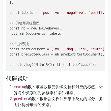
];

const
 labels = [
'positive'
, 
'negative'
, 
'positive'
,
// 创建并训练模型
const
 nb = new NaiveBayes();

nb.train(documents, labels);

// 进行预测
const
 testDocument = [
'my'
, 
'dog'
, 
'is'
, 
'cute'
const
 predictedClass = nb.predict(testDocument);

代码说明
函数
：该函数接受训练文档和对应的标签。计
train
算每个类别的先验概率和条件概率。
函数
：根据新文档计算每个类别的得分，并
predict
返回得分最高的类别。