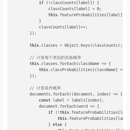
if
 (!classCounts[label]) {

                classCounts[label] = 
0
;

this
.featureProbabilities[label] = {
            }

            classCounts[label]++;

        });

this
.classes = Object.keys(classCounts);

// 计算每个类别的先验概率
this
.classes.forEach(className => {

this
.classProbabilities[className] = cl
        });

// 计算条件概率
        documents.forEach((document, index) => {

const
 label = labels[index];

            document.forEach(word => {

if
 (!
this
.featureProbabilities[labe
this
.featureProbabilities[label
                } 
else
 {
