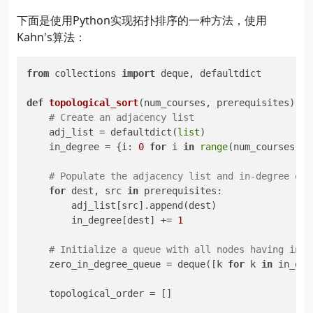
下面是使用Python实现拓扑排序的一种方法，使用
Kahn's算法：
from
 collections 
import
 deque, defaultdict

def
topological_sort
(
num_courses, prerequisites
):

# Create an adjacency list
    adj_list = defaultdict(
list
)

    in_degree = {i: 
0
for
 i 
in
range
(num_courses)}

# Populate the adjacency list and in-degree of 
for
 dest, src 
in
 prerequisites:

        adj_list[src].append(dest)

        in_degree[dest] += 
1
# Initialize a queue with all nodes having in-d
    zero_in_degree_queue = deque([k 
for
 k 
in
 in_deg
    topological_order = []
