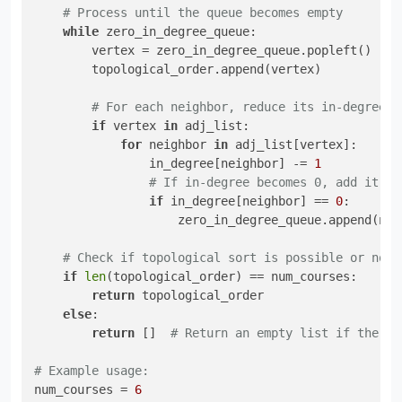
# Process until the queue becomes empty
while
 zero_in_degree_queue:

        vertex = zero_in_degree_queue.popleft()

        topological_order.append(vertex)

# For each neighbor, reduce its in-degree b
if
 vertex 
in
 adj_list:

for
 neighbor 
in
 adj_list[vertex]:

                in_degree[neighbor] -= 
1
# If in-degree becomes 0, add it to
if
 in_degree[neighbor] == 
0
:

                    zero_in_degree_queue.append(neig
# Check if topological sort is possible or not
if
len
(topological_order) == num_courses:

return
 topological_order

else
:

return
 []  
# Return an empty list if there 
# Example usage:
num_courses = 
6