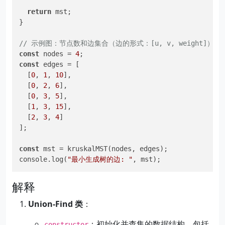
return
 mst;

}

// 示例图：节点数和边集合（边的形式：[u, v, weight]）
const
 nodes = 
4
const
 edges = [

  [
0
, 
1
, 
10
],

  [
0
, 
2
, 
6
],

  [
0
, 
3
, 
5
],

  [
1
, 
3
, 
15
],

  [
2
, 
3
, 
4
]

];

const
 mst = kruskalMST(nodes, edges);

console.log(
"最小生成树的边: "
解释
Union-Find 类
：
：初始化并查集的数据结构，包括
constructor