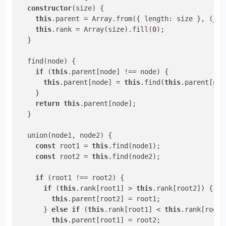
constructor
(size) {

this
.parent = Array.from({ length: size }, (_, i
this
.rank = Array(size).fill(
0
);

  }

  find(node) {

if
 (
this
.parent[node] !== node) {

this
.parent[node] = 
this
.find(
this
.parent[node
    }

return
this
.parent[node];

  }

  union(node1, node2) {

const
 root1 = 
this
.find(node1);

const
 root2 = 
this
.find(node2);

if
 (root1 !== root2) {

if
 (
this
.rank[root1] > 
this
.rank[root2]) {

this
.parent[root2] = root1;

      } 
else
if
 (
this
.rank[root1] < 
this
.rank[root2]
this
.parent[root1] = root2;
