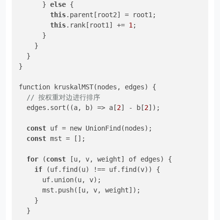
      } 
else
 {

this
.parent[root2] = root1;

this
.rank[root1] += 
1
;

      }

    }

  }

}

function kruskalMST(nodes, edges) {

// 按权重对边进行排序
  edges.sort((a, b) => a[
2
] - b[
2
]);

const
 uf = new UnionFind(nodes);

const
 mst = [];

for
 (
const
 [u, v, weight] of edges) {

if
 (uf.find(u) !== uf.find(v)) {

      uf.union(u, v);

      mst.push([u, v, weight]);

    }

  }
