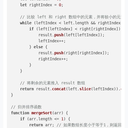
let
 rightIndex = 
0
;

// 比较 left 和 right 数组中的元素，并将较小的元素推入
while
 (leftIndex < left.
length
 && rightIndex < 
if
 (left[leftIndex] < right[rightIndex]) {

            result.
push
(left[leftIndex]);

            leftIndex++;

        } 
else
 {

            result.
push
(right[rightIndex]);

            rightIndex++;

        }

    }

// 将剩余的元素推入 result 数组
return
 result.
concat
(left.
slice
(leftIndex)).
con
}

// 归并排序函数
function
mergeSort
(
arr
) {

if
 (arr.
length
 <= 
1
) {

return
 arr; 
// 如果数组长度小于等于1，则返回数