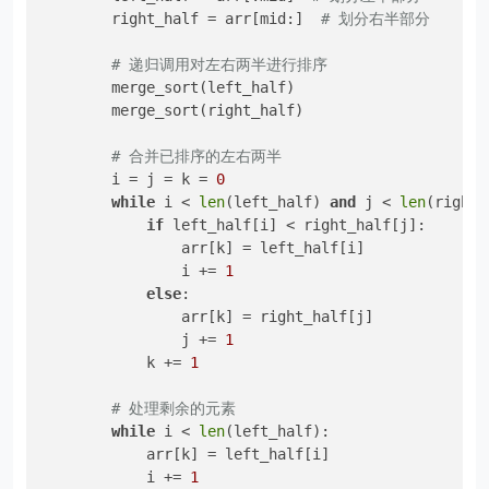
        right_half = arr[mid:]  
# 划分右半部分
# 递归调用对左右两半进行排序
        merge_sort(left_half)

        merge_sort(right_half)

# 合并已排序的左右两半
        i = j = k = 
0
while
 i < 
len
(left_half) 
and
 j < 
len
(right_
if
 left_half[i] < right_half[j]:

                arr[k] = left_half[i]

                i += 
1
else
:

                arr[k] = right_half[j]

                j += 
1
            k += 
1
# 处理剩余的元素
while
 i < 
len
(left_half):

            arr[k] = left_half[i]

            i += 
1