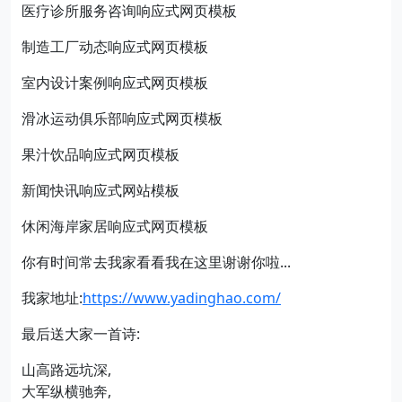
医疗诊所服务咨询响应式网页模板
制造工厂动态响应式网页模板
室内设计案例响应式网页模板
滑冰运动俱乐部响应式网页模板
果汁饮品响应式网页模板
新闻快讯响应式网站模板
休闲海岸家居响应式网页模板
你有时间常去我家看看我在这里谢谢你啦...
我家地址:
https://www.yadinghao.com/
最后送大家一首诗:
山高路远坑深,
大军纵横驰奔,