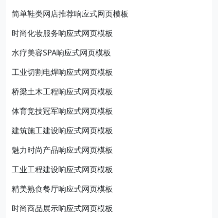
简单鞋类网店推荐响应式网页模板
时尚化妆服务响应式网页模板
水疗美容SPA响应式网页模板
工业切割电焊响应式网页模板
桥梁土木工程响应式网页模板
体育竞技冠军响应式网页模板
建筑施工建设响应式网页模板
魅力时尚产品响应式网页模板
工业工程建设响应式网页模板
精美熟食餐厅响应式网页模板
时尚商品展示响应式网页模板