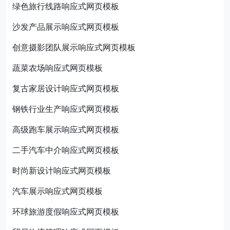
绿色旅行线路响应式网页模板
沙发产品展示响应式网页模板
创意摄影团队展示响应式网页模板
蔬菜农场响应式网页模板
复古家居设计响应式网页模板
钢铁行业生产响应式网页模板
高级跑车展示响应式网页模板
二手汽车中介响应式网页模板
时尚新设计响应式网页模板
汽车展示响应式网页模板
环球旅游度假响应式网页模板