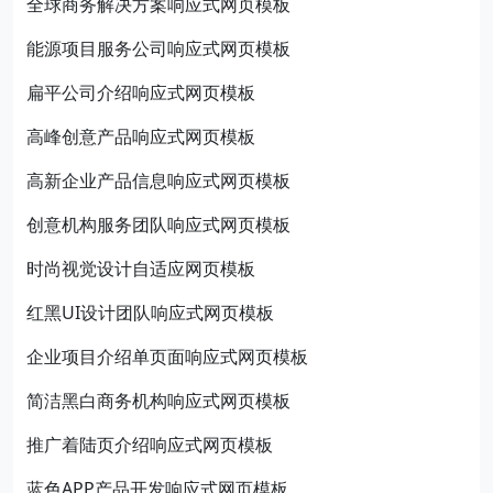
全球商务解决方案响应式网页模板
能源项目服务公司响应式网页模板
扁平公司介绍响应式网页模板
高峰创意产品响应式网页模板
高新企业产品信息响应式网页模板
创意机构服务团队响应式网页模板
时尚视觉设计自适应网页模板
红黑UI设计团队响应式网页模板
企业项目介绍单页面响应式网页模板
简洁黑白商务机构响应式网页模板
推广着陆页介绍响应式网页模板
蓝色APP产品开发响应式网页模板