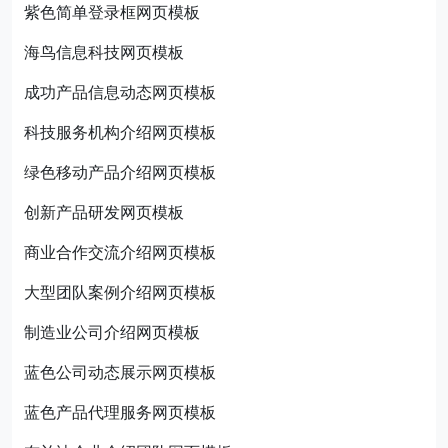
紫色简单登录框网页模板
海鸟信息科技网页模板
成功产品信息动态网页模板
科技服务机构介绍网页模板
绿色移动产品介绍网页模板
创新产品研发网页模板
商业合作交流介绍网页模板
大型团队案例介绍网页模板
制造业公司介绍网页模板
蓝色公司动态展示网页模板
蓝色产品代理服务网页模板