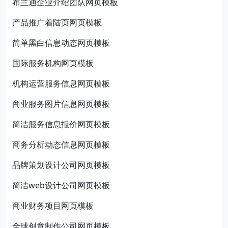
布兰迪企业介绍团队网页模板
产品推广着陆页网页模板
简单黑白信息动态网页模板
国际服务机构网页模板
机构运营服务信息网页模板
商业服务图片信息网页模板
简洁服务信息报价网页模板
商务分析动态信息网页模板
品牌策划设计公司网页模板
简洁web设计公司网页模板
商业财务项目网页模板
全球创意制作公司网页模板