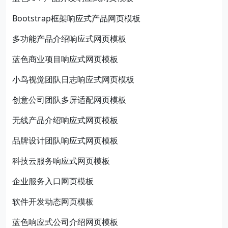
Bootstrap框架响应式产品网页模板
多功能产品介绍响应式网页模板
蓝色商业项目响应式网页模板
小鸟视觉团队日志响应式网页模板
创意公司团队多屏适配网页模板
无线产品介绍响应式网页模板
品牌设计团队响应式网页模板
科技云服务响应式网页模板
企业服务入口网页模板
软件开发动态网页模板
蓝色响应式公司介绍网页模板