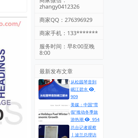
商家微信：
zhangy0412326
商家QQ：276396929
商家手机：133*******
服务时间：早8:00至晚
8:00
最新发布文章
从松园琴音到
岷江碧水
909
美媒：中国“雪
假”推动冬季旅
游热潮
954
总台记者观察
丨波兰总理访