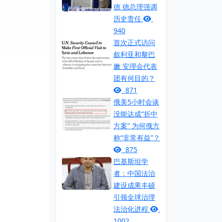
德 德总理强调
历史责任
940
首次正式访问
叙利亚和黎巴
嫩 安理会代表
团有何目的？
871
俄美5小时会谈
没能达成“折中
方案” 为何俄方
称“非常有益”？
875
巴基斯坦学
者：中国法治
建设成果丰硕
引领全球治理
法治化进程
1002