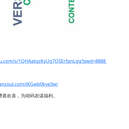
idu.com/s/1QHAatqzKyUg7Q5ErfpnLgg?pwd=8888
lanzoul.com/iKGwb0kye3wj
费甚欢喜，为咱码农谋福利。