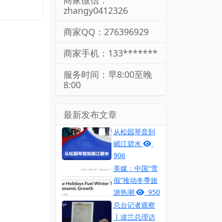
商家微信：
zhangy0412326
商家QQ：276396929
商家手机：133*******
服务时间：早8:00至晚
8:00
最新发布文章
从松园琴音到
岷江碧水
906
美媒：中国“雪
假”推动冬季旅
游热潮
950
总台记者观察
丨波兰总理访