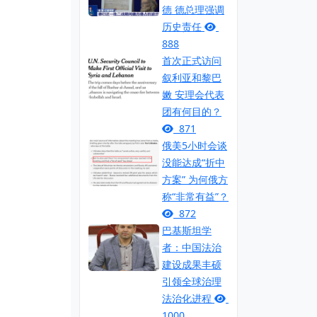
德 德总理强调
历史责任
888
首次正式访问
叙利亚和黎巴
嫩 安理会代表
团有何目的？
871
俄美5小时会谈
没能达成“折中
方案” 为何俄方
称“非常有益”？
872
巴基斯坦学
者：中国法治
建设成果丰硕
引领全球治理
法治化进程
1000