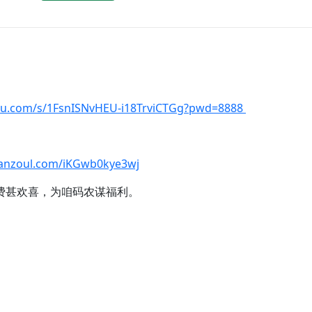
idu.com/s/1FsnISNvHEU-i18TrviCTGg?pwd=8888
lanzoul.com/iKGwb0kye3wj
费甚欢喜，为咱码农谋福利。