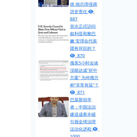
德 德总理强调
历史责任
887
首次正式访问
叙利亚和黎巴
嫩 安理会代表
团有何目的？
870
俄美5小时会谈
没能达成“折中
方案” 为何俄方
称“非常有益”？
871
巴基斯坦学
者：中国法治
建设成果丰硕
引领全球治理
法治化进程
1000