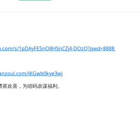
idu.com/s/1pDAyFESnO8HSnCZj4-DOzQ?pwd=8888
lanzoul.com/iKGwb0kye3wj
费甚欢喜，为咱码农谋福利。