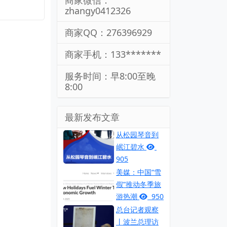
商家微信：
zhangy0412326
商家QQ：276396929
商家手机：133*******
服务时间：早8:00至晚
8:00
最新发布文章
从松园琴音到
岷江碧水
905
美媒：中国“雪
假”推动冬季旅
游热潮
950
总台记者观察
丨波兰总理访