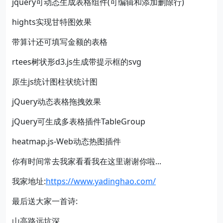
jquery可动态生成表格组件(可编辑和添加删除行)
hights实现甘特图效果
带算计还可填写金额的表格
rtees树状形d3.js生成带提示框的svg
原生js统计图柱状统计图
jQuery动态表格拖拽效果
jQuery可生成多表格插件TableGroup
heatmap.js-Web动态热图插件
你有时间常去我家看看我在这里谢谢你啦...
我家地址:
https://www.yadinghao.com/
最后送大家一首诗:
山高路远坑深,