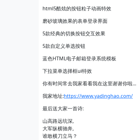
html5酷炫的按钮粒子动画特效
磨砂玻璃效果的表单登录界面
5款经典的切换按钮交互效果
5款自定义单选按钮
蓝色HTML电子邮箱登录系统模板
下拉菜单选择框ui特效
你有时间常去我家看看我在这里谢谢你啦...
我家地址:
https://www.yadinghao.com/
最后送大家一首诗:
山高路远坑深,
大军纵横驰奔,
谁敢横刀立马？