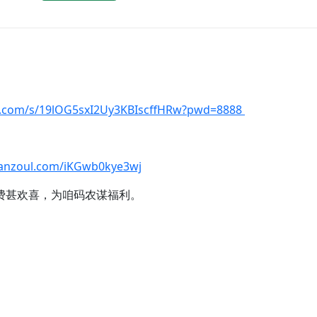
du.com/s/19lOG5sxI2Uy3KBIscffHRw?pwd=8888
lanzoul.com/iKGwb0kye3wj
费甚欢喜，为咱码农谋福利。