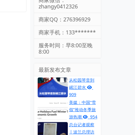
商家微信：
zhangy0412326
商家QQ：276396929
商家手机：133*******
服务时间：早8:00至晚
8:00
最新发布文章
从松园琴音到
岷江碧水
909
美媒：中国“雪
假”推动冬季旅
游热潮
954
总台记者观察
丨波兰总理访