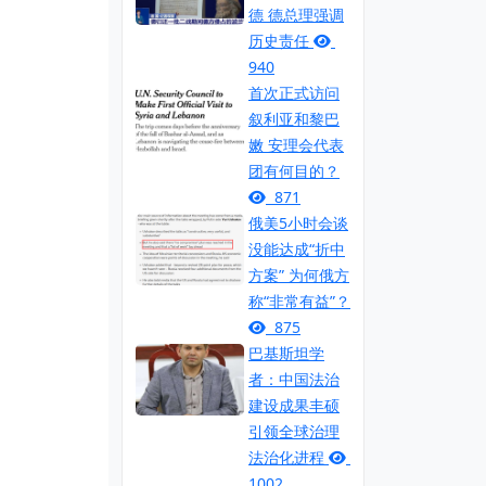
德 德总理强调
历史责任
940
首次正式访问
叙利亚和黎巴
嫩 安理会代表
团有何目的？
871
俄美5小时会谈
没能达成“折中
方案” 为何俄方
称“非常有益”？
875
巴基斯坦学
者：中国法治
建设成果丰硕
引领全球治理
法治化进程
1002