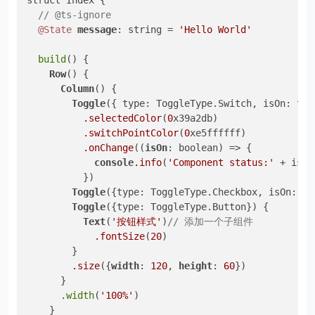
struct Index {

// @ts-ignore
@State
message
: string = 
'Hello World'
build
() {

Row
() {

Column
() {

Toggle
({ type: ToggleType.Switch, isOn: true
.selectedColor
(
0
x39a2db)

.switchPointColor
(
0
xe5ffffff)

.onChange
((
isOn
: boolean) => {

console
.info
(
'Component status:'
 + isOn)
          })

Toggle
({type: ToggleType.Checkbox, isOn: tru
Toggle
({type: ToggleType.Button}) {

Text
(
'按钮样式'
)
// 添加一个子组件
.fontSize
(
20
)

        }

.size
({
width
: 
120
, 
height
: 
60
})

      }

      .
width
(
'100%'
)

    }
