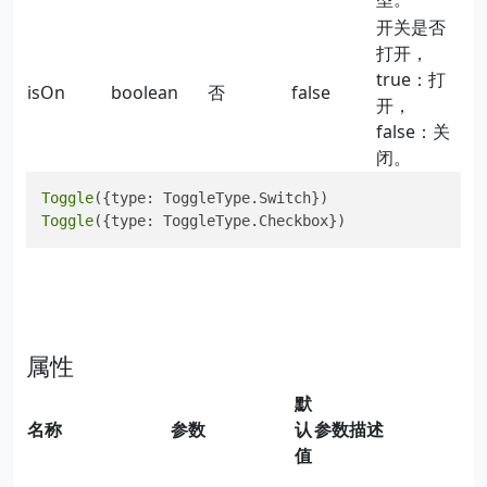
开关是否
打开，
true：打
isOn
boolean
否
false
开，
false：关
闭。
Toggle
Toggle
({type: ToggleType.Checkbox})
属性
默
名称
参数
认
参数描述
值