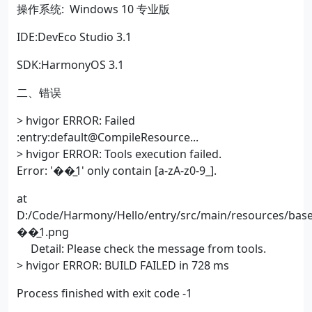
操作系统: Windows 10 专业版
IDE:DevEco Studio 3.1
SDK:HarmonyOS 3.1
二、错误
> hvigor ERROR: Failed
:entry:default@CompileResource...
> hvigor ERROR: Tools execution failed.
Error: '��̲1' only contain [a-zA-z0-9_].
at
D:/Code/Harmony/Hello/entry/src/main/resources/bas
��̲1.png
Detail: Please check the message from tools.
> hvigor ERROR: BUILD FAILED in 728 ms
Process finished with exit code -1