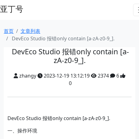
亚丁号
首页
文章列表
​ DevEco Studio 报错only contain [a-zA-z0-9_].
​ DevEco Studio 报错only contain [a-
zA-z0-9_].
zhangy
2023-12-19 13:12:19
2374
6
0
DevEco Studio 报错only contain [a-zA-z0-9_].
一、操作环境