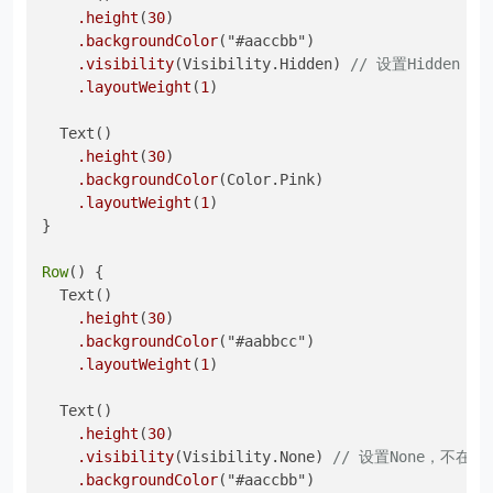
.height
(
30
)

.backgroundColor
("#aaccbb")

.visibility
(Visibility.Hidden) 
// 设置Hidde
.layoutWeight
(
1
)

  Text()

.height
(
30
)

.backgroundColor
(Color.Pink)

.layoutWeight
(
1
)

}

Row
() {

  Text()

.height
(
30
)

.backgroundColor
("#aabbcc")

.layoutWeight
(
1
)

  Text()

.height
(
30
)

.visibility
(Visibility.None) 
// 设置None，不在
.backgroundColor
("#aaccbb")
