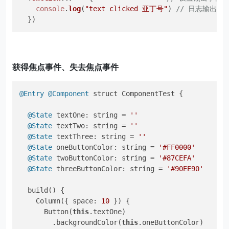
console
.
log
(
"text clicked 亚丁号"
) 
// 日志输出
  })
获得焦点事件、失去焦点事件
@Entry
@Component
 struct ComponentTest {

@State
 textOne: string = 
''
@State
 textTwo: string = 
''
@State
 textThree: string = 
''
@State
 oneButtonColor: string = 
'#FF0000'
@State
 twoButtonColor: string = 
'#87CEFA'
@State
 threeButtonColor: string = 
'#90EE90'
  build() {

    Column({ space: 
10
 }) {

      Button(
this
.textOne)

        .backgroundColor(
this
.oneButtonColor)
