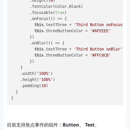
        .height(
70
)

        .fontColor(Color.Black)

        .focusable(
true
)

        .onFocus(() => {

this
.textThree = 
'Third Button onFocus'
this
.threeButtonColor = 
'#AFEEEE'
        })

        .onBlur(() => {

this
.textThree = 
'Third Button onBlur'
this
.threeButtonColor = 
'#FFC0CB'
        })

    }

    .width(
'100%'
)

    .height(
'100%'
)

    .padding(
10
)

  }

}
目前支持焦点事件的组件：
Button
、
Text
、