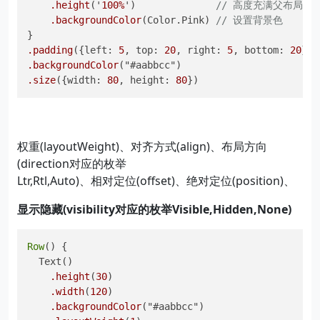
.height
('
100%
')              
// 高度充满父布局
.backgroundColor
(Color.Pink) 
// 设置背景色
.padding
({left: 
5
, top: 
20
, right: 
5
, bottom: 
20
})
.backgroundColor
("#aabbcc")                       
.size
({width: 
80
, height: 
80
})                    
权重(layoutWeight)、对齐方式(align)、布局方向
(direction对应的枚举
Ltr,Rtl,Auto)、相对定位(offset)、绝对定位(position)、
显示隐藏(visibility对应的枚举Visible,Hidden,None)
Row
() {

  Text()

.height
(
30
)

.width
(
120
)

.backgroundColor
("#aabbcc")
