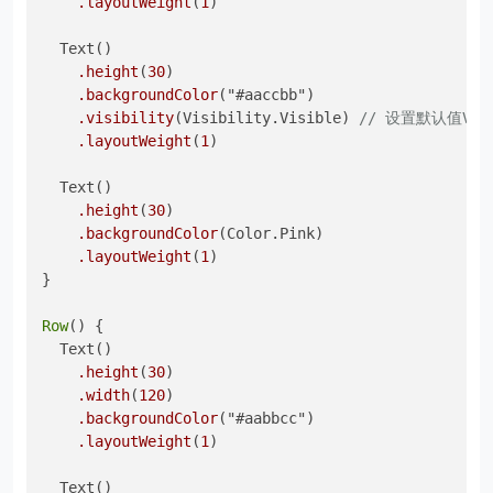
.layoutWeight
(
1
)

  Text()

.height
(
30
)

.backgroundColor
("#aaccbb")

.visibility
(Visibility.Visible) 
// 设置默认值Visi
.layoutWeight
(
1
)

  Text()

.height
(
30
)

.backgroundColor
(Color.Pink)

.layoutWeight
(
1
)

}

Row
() {

  Text()

.height
(
30
)

.width
(
120
)

.backgroundColor
("#aabbcc")

.layoutWeight
(
1
)

  Text()
