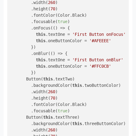
        .width(
260
)

        .height(
70
)

        .fontColor(Color.Black)

        .focusable(
true
)

        .onFocus(() => {

this
.textOne = 
'First Button onFocus'
this
.oneButtonColor = 
'#AFEEEE'
        })

        .onBlur(() => {

this
.textOne = 
'First Button onBlur'
this
.oneButtonColor = 
'#FFC0CB'
        })

      Button(
this
.textTwo)

        .backgroundColor(
this
.twoButtonColor)

        .width(
260
)

        .height(
70
)

        .fontColor(Color.Black)

        .focusable(
true
)

      Button(
this
.textThree)

        .backgroundColor(
this
.threeButtonColor)

        .width(
260
)
