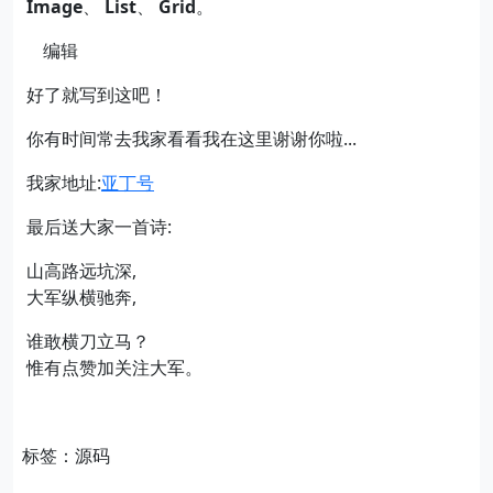
Image
、
List
、
Grid
。
​编辑
好了就写到这吧！
你有时间常去我家看看我在这里谢谢你啦...
我家地址:
亚丁号
最后送大家一首诗:
山高路远坑深,
大军纵横驰奔,
谁敢横刀立马？
惟有点赞加关注大军。
标签：源码