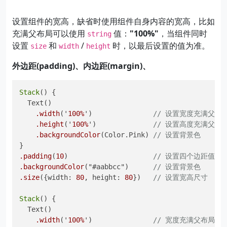
设置组件的宽高，缺省时使用组件自身内容的宽高，比如
充满父布局可以使用
值：
"100%"
，当组件同时
string
设置
和
/
时，以最后设置的值为准。
size
width
height
外边距(padding)、内边距(margin)、
Stack
() {

  Text()

.width
('
100%
')               
// 设置宽度充满父布
.height
('
100%
')              
// 设置高度充满父布
.backgroundColor
(Color.Pink) 
// 设置背景色
.padding
(
10
)                     
// 设置四个边距值
.backgroundColor
("#aabbcc")      
// 设置背景色
.size
({width: 
80
, height: 
80
})   
// 设置宽高尺寸
Stack
() {

  Text()

.width
('
100%
')               
// 宽度充满父布局