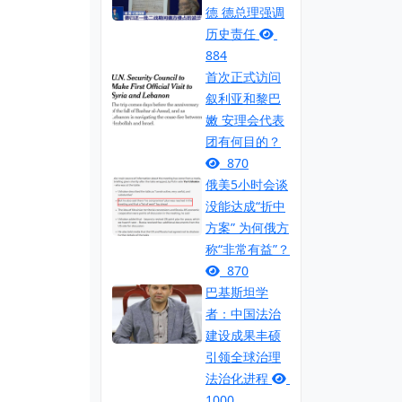
德 德总理强调
历史责任
884
首次正式访问
叙利亚和黎巴
嫩 安理会代表
团有何目的？
870
俄美5小时会谈
没能达成“折中
方案” 为何俄方
称“非常有益”？
870
巴基斯坦学
者：中国法治
建设成果丰硕
引领全球治理
法治化进程
1000