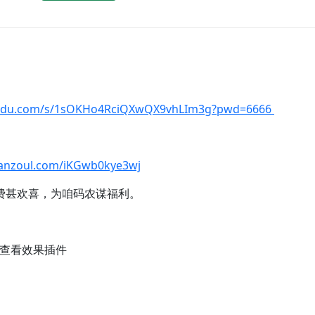
baidu.com/s/1sOKHo4RciQXwQX9vhLIm3g?pwd=6666
lanzoul.com/iKGwb0kye3wj
费甚欢喜，为咱码农谋福利。
相册查看效果插件