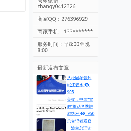
商家微信：
zhangy0412326
商家QQ：276396929
商家手机：133*******
服务时间：早8:00至晚
8:00
最新发布文章
从松园琴音到
岷江碧水
905
美媒：中国“雪
假”推动冬季旅
游热潮
950
总台记者观察
丨波兰总理访