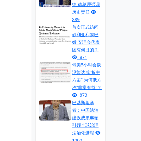
德 德总理强调
历史责任
889
首次正式访问
叙利亚和黎巴
嫩 安理会代表
团有何目的？
871
俄美5小时会谈
没能达成“折中
方案” 为何俄方
称“非常有益”？
873
巴基斯坦学
者：中国法治
建设成果丰硕
引领全球治理
法治化进程
1000