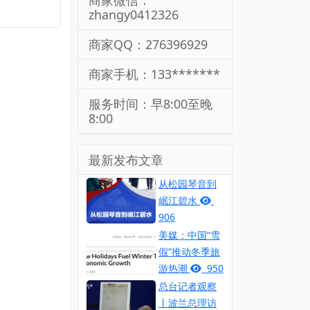
商家微信：
zhangy0412326
商家QQ：276396929
商家手机：133*******
服务时间：早8:00至晚
8:00
最新发布文章
从松园琴音到
岷江碧水
906
美媒：中国“雪
假”推动冬季旅
游热潮
950
总台记者观察
丨波兰总理访