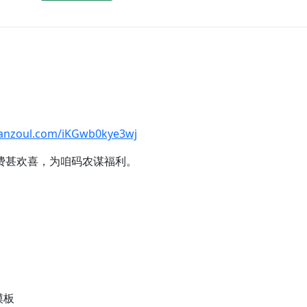
lanzoul.com/iKGwb0kye3wj
费甚欢喜，为咱码农谋福利。
模板