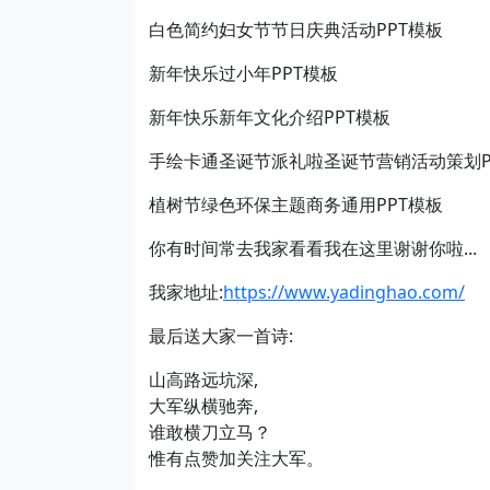
白色简约妇女节节日庆典活动PPT模板
新年快乐过小年PPT模板
新年快乐新年文化介绍PPT模板
手绘卡通圣诞节派礼啦圣诞节营销活动策划P
植树节绿色环保主题商务通用PPT模板
你有时间常去我家看看我在这里谢谢你啦...
我家地址:
https://www.yadinghao.com/
最后送大家一首诗:
山高路远坑深,
大军纵横驰奔,
谁敢横刀立马？
惟有点赞加关注大军。