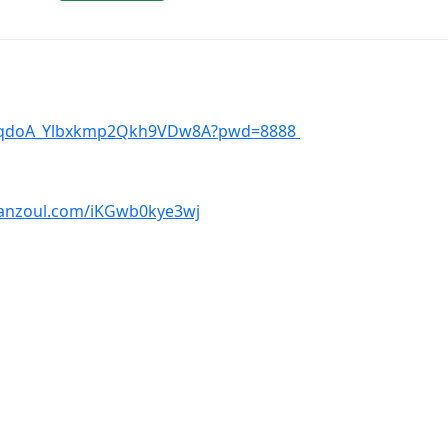
s/1qdoA_Ylbxkmp2Qkh9VDw8A?pwd=8888
lanzoul.com/iKGwb0kye3wj