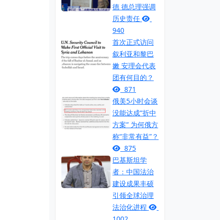
德 德总理强调
历史责任
940
首次正式访问
叙利亚和黎巴
嫩 安理会代表
团有何目的？
871
俄美5小时会谈
没能达成“折中
方案” 为何俄方
称“非常有益”？
875
巴基斯坦学
者：中国法治
建设成果丰硕
引领全球治理
法治化进程
1002