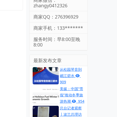
商家微信：
zhangy0412326
商家QQ：276396929
商家手机：133*******
服务时间：早8:00至晚
8:00
最新发布文章
从松园琴音到
岷江碧水
909
美媒：中国“雪
假”推动冬季旅
游热潮
954
总台记者观察
丨波兰总理访