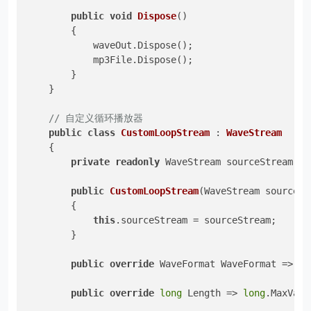
public
void
Dispose
()
        {

            waveOut.Dispose();

            mp3File.Dispose();

        }

    }

// 自定义循环播放器
public
class
CustomLoopStream
 : 
WaveStream
    {

private
readonly
 WaveStream sourceStream;

public
CustomLoopStream
(
WaveStream sourceSt
        {

this
.sourceStream = sourceStream;

        }

public
override
 WaveFormat WaveFormat => so
public
override
long
 Length => 
long
.MaxValu