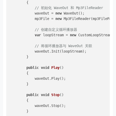
        {

// 初始化 WaveOut 和 Mp3FileReader
            waveOut = 
new
 WaveOut();

            mp3File = 
new
 Mp3FileReader(mp3FilePath)
// 创建自定义循环播放器
var
 loopStream = 
new
 CustomLoopStream(m
// 将循环播放器与 WaveOut 关联
            waveOut.Init(loopStream);

        }

public
void
Play
()
        {

            waveOut.Play();

        }

public
void
Stop
()
        {

            waveOut.Stop();

        }
