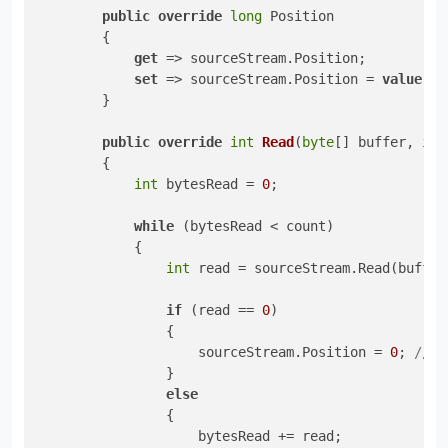
public
override
long
 Position

        {

get
 => sourceStream.Position;

set
 => sourceStream.Position = 
value
;

        }

public
override
int
Read
(
byte
[] buffer, 
int
        {

int
 bytesRead = 
0
;

while
 (bytesRead < count)

            {

int
 read = sourceStream.Read(buffer
if
 (read == 
0
)

                {

                    sourceStream.Position = 
0
; 
//
                }

else
                {

                    bytesRead += read;
