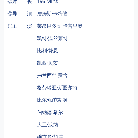
◎片 长 195 Mins
◎导 演 詹姆斯·卡梅隆
◎主 演 莱昂纳多·迪卡普里奥
凯特·温丝莱特
比利·赞恩
凯西·贝茨
弗兰西丝·费舍
格劳瑞亚·斯图尔特
比尔·帕克斯顿
伯纳德·希尔
大卫·沃纳
维克多·加博