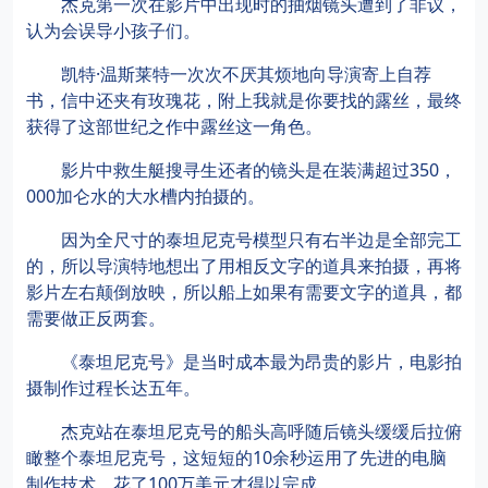
杰克第一次在影片中出现时的抽烟镜头遭到了非议，
认为会误导小孩子们。
凯特·温斯莱特一次次不厌其烦地向导演寄上自荐
书，信中还夹有玫瑰花，附上我就是你要找的露丝，最终
获得了这部世纪之作中露丝这一角色。
影片中救生艇搜寻生还者的镜头是在装满超过350，
000加仑水的大水槽内拍摄的。
因为全尺寸的泰坦尼克号模型只有右半边是全部完工
的，所以导演特地想出了用相反文字的道具来拍摄，再将
影片左右颠倒放映，所以船上如果有需要文字的道具，都
需要做正反两套。
《泰坦尼克号》是当时成本最为昂贵的影片，电影拍
摄制作过程长达五年。
杰克站在泰坦尼克号的船头高呼随后镜头缓缓后拉俯
瞰整个泰坦尼克号，这短短的10余秒运用了先进的电脑
制作技术，花了100万美元才得以完成。