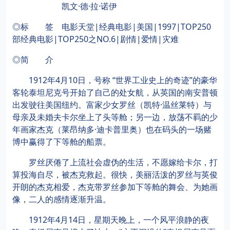
凯文·德·拉·诺伊
◎标 签 电影天堂|经典电影|美国|1997|TOP250
部经典电影|TOP250之NO.6|剧情|爱情|灾难
◎简 介
1912年4月10日，号称 “世界工业史上的奇迹”的豪华
客轮泰坦尼克号开始了自己的处女航，从英国的南安普顿
出发驶往美国纽约。富家少女罗丝（凯特·温丝莱特）与
母亲及未婚夫卡尔坐上了头等舱；另一边，放荡不羁的少
年画家杰克（莱昂纳多·迪卡普里奥）也在码头的一场赌
博中赢得了下等舱的船票。
罗丝厌倦了上流社会虚伪的生活，不愿嫁给卡尔，打
算投海自尽，被杰克救起。很快，美丽活泼的罗丝与英俊
开朗的杰克相爱，杰克带罗丝参加下等舱的舞会、为她画
像，二人的感情逐渐升温。
1912年4月14日，星期天晚上，一个风平浪静的夜