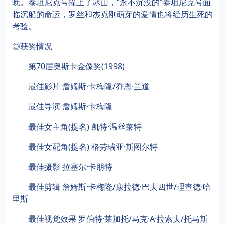
晚。泰坦尼克号撞上了冰山，“永不沉没的”泰坦尼克号面
临沉船的命运，罗丝和杰克刚萌芽的爱情也将经历生死的
考验。
◎获奖情况
第70届奥斯卡金像奖(1998)
最佳影片 詹姆斯·卡梅隆/乔恩·兰道
最佳导演 詹姆斯·卡梅隆
最佳女主角(提名) 凯特·温丝莱特
最佳女配角(提名) 格劳瑞亚·斯图尔特
最佳摄影 拉塞尔·卡朋特
最佳剪辑 詹姆斯·卡梅隆/康拉德·巴夫四世/理查德·哈
里斯
最佳视觉效果 罗伯特·莱加托/马克·A·拉索夫/托马斯