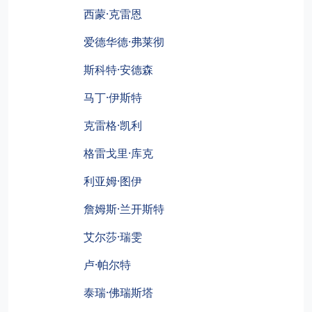
西蒙·克雷恩
爱德华德·弗莱彻
斯科特·安德森
马丁·伊斯特
克雷格·凯利
格雷戈里·库克
利亚姆·图伊
詹姆斯·兰开斯特
艾尔莎·瑞雯
卢·帕尔特
泰瑞·佛瑞斯塔