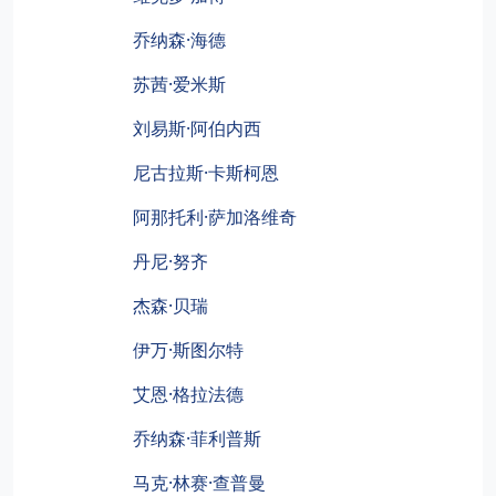
乔纳森·海德
苏茜·爱米斯
刘易斯·阿伯内西
尼古拉斯·卡斯柯恩
阿那托利·萨加洛维奇
丹尼·努齐
杰森·贝瑞
伊万·斯图尔特
艾恩·格拉法德
乔纳森·菲利普斯
马克·林赛·查普曼