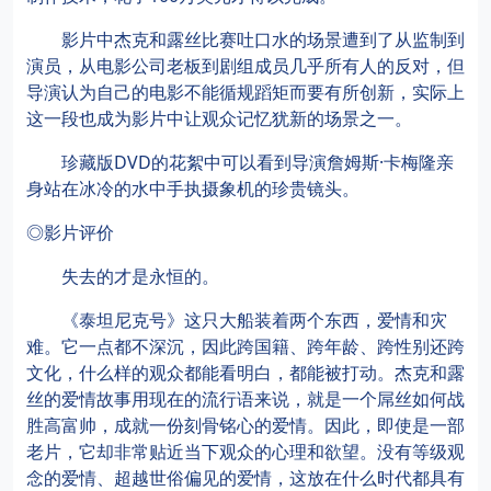
影片中杰克和露丝比赛吐口水的场景遭到了从监制到
演员，从电影公司老板到剧组成员几乎所有人的反对，但
导演认为自己的电影不能循规蹈矩而要有所创新，实际上
这一段也成为影片中让观众记忆犹新的场景之一。
珍藏版DVD的花絮中可以看到导演詹姆斯·卡梅隆亲
身站在冰冷的水中手执摄象机的珍贵镜头。
◎影片评价
失去的才是永恒的。
《泰坦尼克号》这只大船装着两个东西，爱情和灾
难。它一点都不深沉，因此跨国籍、跨年龄、跨性别还跨
文化，什么样的观众都能看明白，都能被打动。杰克和露
丝的爱情故事用现在的流行语来说，就是一个屌丝如何战
胜高富帅，成就一份刻骨铭心的爱情。因此，即使是一部
老片，它却非常贴近当下观众的心理和欲望。没有等级观
念的爱情、超越世俗偏见的爱情，这放在什么时代都具有