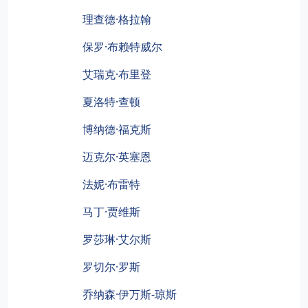
理查德·格拉翰
保罗·布赖特威尔
艾瑞克·布里登
夏洛特·查顿
博纳德·福克斯
迈克尔·英塞恩
法妮·布雷特
马丁·贾维斯
罗莎琳·艾尔斯
罗切尔·罗斯
乔纳森·伊万斯-琼斯