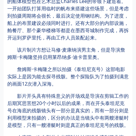
的船体模型也在艺术总监Charles Lee的带领下建造着。
一开始团队打算用临时的帆布来搭建这些场景，但是考虑
到拍摄周期将会很长，最后决定使用钢结构。为了进度，
船上的布景建设必须同时进行。还有大部分的内部设施，
舱餐厅、那个豪华楼梯等都是在墨西哥城制作完成，再拆
开运到罗萨里托，再由工作人员装配起来。
该片制片方想让马修·麦康纳演男主角，但是导演詹
姆斯·卡梅隆坚持启用莱昂纳多·迪卡普里奥。
詹姆斯·卡梅隆之所以拍摄《泰坦尼克号》这部电影
实际上是因为能去探寻残骸。整个探险队为了拍摄到满意
的画面12次潜入深海。
影片开头具有特殊意义的开场戏是导演在剪辑工作的
后期冥思苦想20个小时以后的成果，而在开头泰坦尼克
号在海底的残骸镜头有一部分是真实的，而有一部分则是
利用模型来拍摄的，区分的办法是当镜头中有两艘潜艇时
是模型，只有一艘潜艇时则是真正的泰坦尼克号的残骸。