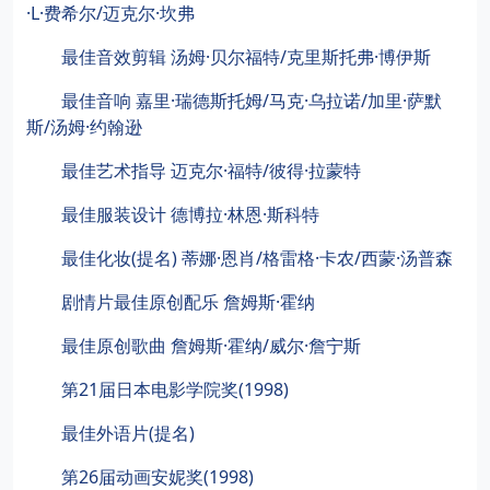
·L·费希尔/迈克尔·坎弗
最佳音效剪辑 汤姆·贝尔福特/克里斯托弗·博伊斯
最佳音响 嘉里·瑞德斯托姆/马克·乌拉诺/加里·萨默
斯/汤姆·约翰逊
最佳艺术指导 迈克尔·福特/彼得·拉蒙特
最佳服装设计 德博拉·林恩·斯科特
最佳化妆(提名) 蒂娜·恩肖/格雷格·卡农/西蒙·汤普森
剧情片最佳原创配乐 詹姆斯·霍纳
最佳原创歌曲 詹姆斯·霍纳/威尔·詹宁斯
第21届日本电影学院奖(1998)
最佳外语片(提名)
第26届动画安妮奖(1998)