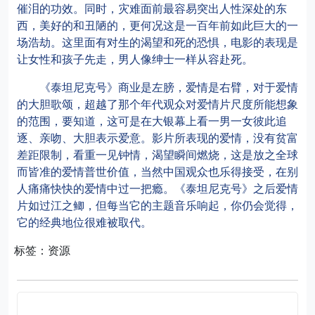
催泪的功效。同时，灾难面前最容易突出人性深处的东
西，美好的和丑陋的，更何况这是一百年前如此巨大的一
场浩劫。这里面有对生的渴望和死的恐惧，电影的表现是
让女性和孩子先走，男人像绅士一样从容赴死。
《泰坦尼克号》商业是左膀，爱情是右臂，对于爱情
的大胆歌颂，超越了那个年代观众对爱情片尺度所能想象
的范围，要知道，这可是在大银幕上看一男一女彼此追
逐、亲吻、大胆表示爱意。影片所表现的爱情，没有贫富
差距限制，看重一见钟情，渴望瞬间燃烧，这是放之全球
而皆准的爱情普世价值，当然中国观众也乐得接受，在别
人痛痛快快的爱情中过一把瘾。《泰坦尼克号》之后爱情
片如过江之鲫，但每当它的主题音乐响起，你仍会觉得，
它的经典地位很难被取代。
标签：资源