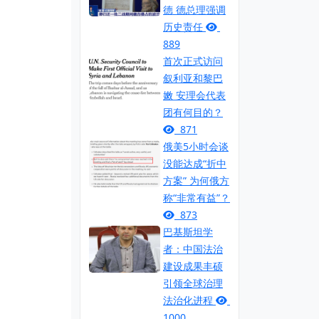
德 德总理强调
历史责任
889
首次正式访问
叙利亚和黎巴
嫩 安理会代表
团有何目的？
871
俄美5小时会谈
没能达成“折中
方案” 为何俄方
称“非常有益”？
873
巴基斯坦学
者：中国法治
建设成果丰硕
引领全球治理
法治化进程
1000