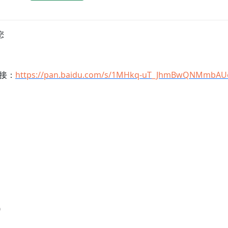
您
链接：
https://pan.baidu.com/s/1MHkq-uT_JhmBwQNMmbAU
0