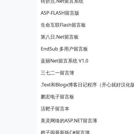
转折点.Net留言系统
ASP-FLASH留言版
生命互联Flash留言板
第八日.Net留言板
EndSub 多用户留言板
蓝丽Net留言系统 V1.0
三七二一留言簿
.Text和Blogx博客日记程序（开心就好汉化
鹏宏电子留言板
活靶子留言本
美灵网络的ASP.NET留言薄
柑子园最新版C#留言簿