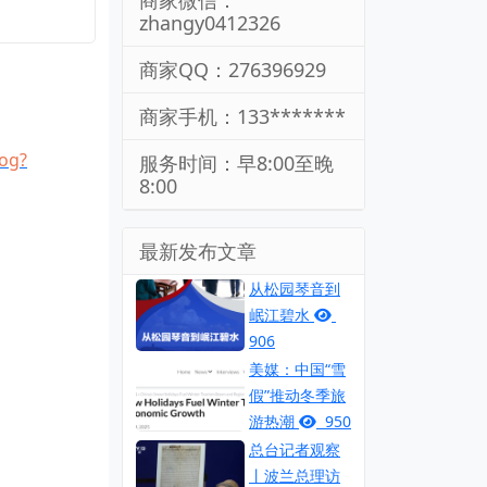
商家微信：
zhangy0412326
商家QQ：276396929
商家手机：133*******
og?
服务时间：早8:00至晚
8:00
最新发布文章
从松园琴音到
岷江碧水
906
美媒：中国“雪
假”推动冬季旅
游热潮
950
总台记者观察
丨波兰总理访