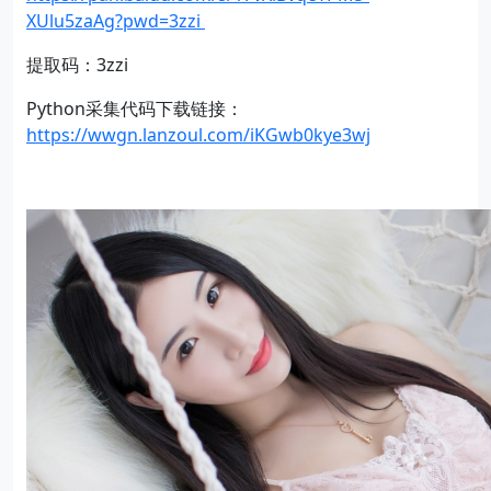
XUlu5zaAg?pwd=3zzi
提取码：3zzi
Python采集代码下载链接：
https://wwgn.lanzoul.com/iKGwb0kye3wj